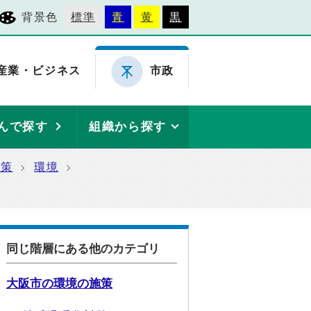
背景色
標準
青
黄
黒
産業・ビジネス
市政
んで探す
組織から探す
施策
環境
同じ階層にある他のカテゴリ
大阪市の環境の施策