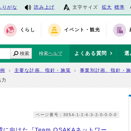
ふりがな
読み上げ
文字サイズ
拡大
標準
くらし
イベント・観光
よくある質問
選
検索
検索ヘルプ
条例
主要な計画、指針・施策
事業別計画、指針・
協力
ページ番号：3054-1-2-6-3-2-0-0-0-0
に向けた『Team OSAKAネットワー