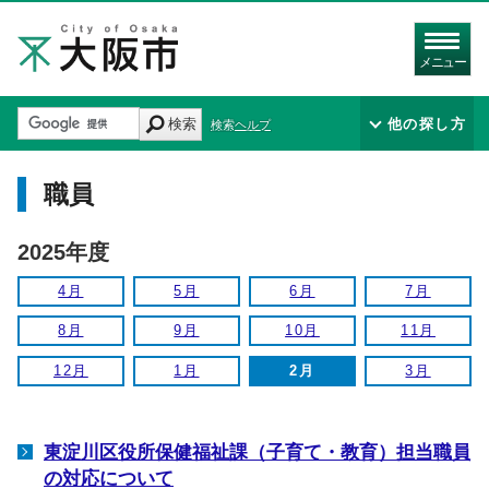
メニュー
検索
他の探し方
検索ヘルプ
職員
2025年度
4月
5月
6月
7月
8月
9月
10月
11月
12月
1月
2月
3月
東淀川区役所保健福祉課（子育て・教育）担当職員
の対応について