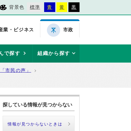
背景色
標準
青
黄
黒
産業・ビジネス
市政
んで探す
組織から探す
た「市民の声」
探している情報が見つからない
情報が見つからないときは