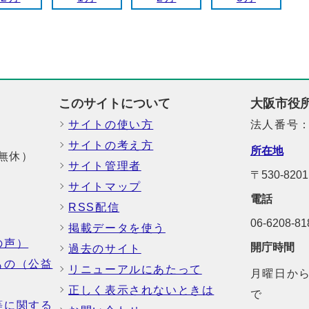
このサイトについて
大阪市役
サイトの使い方
法人番号：6
サイトの考え方
所在地
中無休）
サイト管理者
〒530-8
サイトマップ
電話
RSS配信
06-6208-
掲載データを使う
の声）
開庁時間
過去のサイト
もの（公益
リニューアルにあたって
月曜日から
正しく表示されないときは
で
等に関する