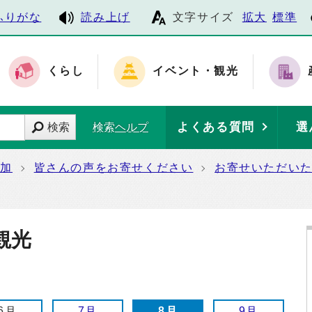
ふりがな
読み上げ
文字サイズ
拡大
標準
くらし
イベント・観光
よくある質問
選
検索
検索ヘルプ
参加
皆さんの声をお寄せください
お寄せいただい
観光
6月
7月
8月
9月