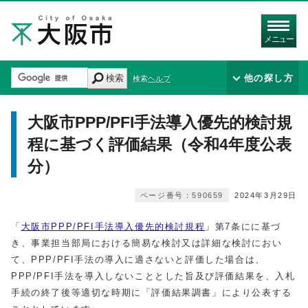
メニュー
検索
他の探し方
検索ヘルプ
大阪市PPP/PFI手法導入優先的検討規
程に基づく評価結果（令和4年度公表
分）
ページ番号：590659
2024年3月29日
「
大阪市PPP/PFI手法導入優先的検討規程
」第7条にに基づ
き、事業担当部局における簡易な検討又は詳細な検討におい
て、PPP/PFI手法の導入に適さないと評価した場合は、
PPP/PFI手法を導入しないこととした旨及び評価結果を、入札
手続の終了後等適切な時期に「評価結果調書」により公表する