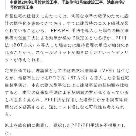
中島第2住宅1号館建設工事、千島住宅1号館建設工事、池島住宅7
号館建設工事
市営住宅の建替えにあたっては、均質な水準の確保のために設
計の標準化を進めてきており、すでに建設時のコスト縮減が図
られていることから、 PPP/PFI 手法を導入した場合の民間事
業者の創意工夫による効果が極めて限定的となるほか、PFI手
法（BOT方式）を導入した場合には維持管理の単位が細分化さ
れることから、スケールメリットが働きにくいといったデメリ
ットが考えられる。
定量評価では、理論値としての財政支出削減率（VFM）は生じ
るが、他都市におけるPFI手法（BT方式）を導入した公営住宅
建替事例と、本市の従来型手法による建替事業の契約額を比較
すると、本市の従来型手法による契約額の方が低くなっている
ものも多く見られ、PFI手法を採用した場合にかかる調査等費
用などを勘案すると、逆にコスト増になる可能性も考えられ
る。
以上を総合的に勘案し、選択したPPP/PFI手法を不採用とし
た。