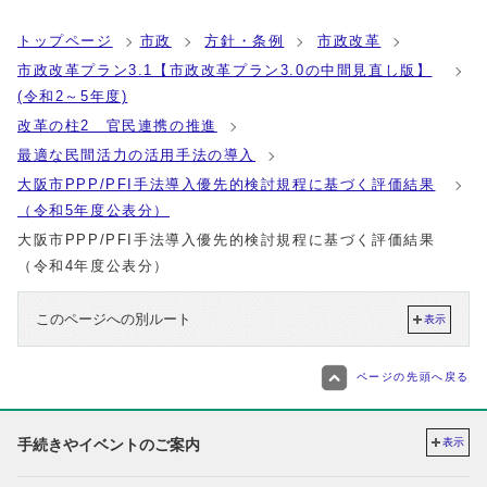
トップページ
市政
方針・条例
市政改革
市政改革プラン3.1【市政改革プラン3.0の中間見直し版】
(令和2～5年度)
改革の柱2 官民連携の推進
最適な民間活力の活用手法の導入
大阪市PPP/PFI手法導入優先的検討規程に基づく評価結果
（令和5年度公表分）
大阪市PPP/PFI手法導入優先的検討規程に基づく評価結果
（令和4年度公表分）
このページへの別ルート
表示
ページの先頭へ戻る
手続きやイベントのご案内
表示