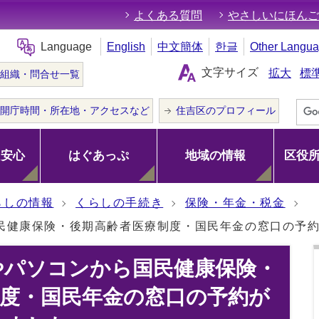
よくある質問
やさしいにほんご
Language
English
中文簡体
한글
Other Langu
文字サイズ
拡大
標
組織・問合せ一覧
開庁時間・所在地・アクセスなど
住吉区のプロフィール
･安心
はぐあっぷ
地域の情報
区役
らしの情報
くらしの手続き
保険・年金・税金
民健康保険・後期高齢者医療制度・国民年金の窓口の予
やパソコンから国民健康保険・
制度・国民年金の窓口の予約が