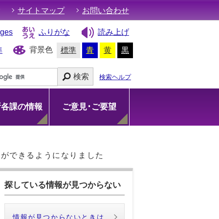
サイトマップ
お問い合わせ
ages
ふりがな
読み上げ
背景色
準
標準
青
黄
黒
検索
検索ヘルプ
所各課の情報
ご意見･ご要望
約ができるようになりました
探している情報が見つからない
情報が見つからないときは