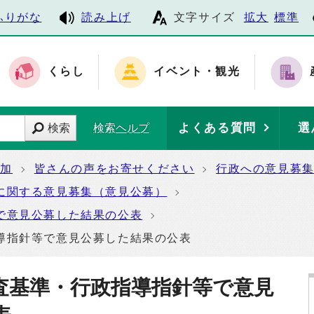
ふりがな
読み上げ
文字サイズ
拡大
標準
くらし
イベント・観光
よくある質問
選
検索
検索ヘルプ
参加
皆さんの声をお寄せください
行政への意見募
に関する意見募集（意見公募）
で意見公募した結果の公表
導指針等で意見公募した結果の公表
査基準・行政指導指針等で意見