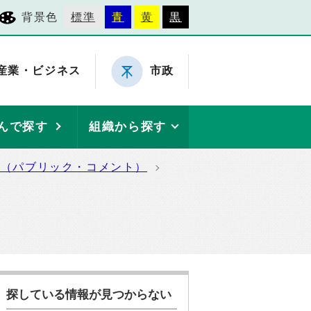
背景色
標準
青
黄
黒
産業・ビジネス
市政
んで探す
組織から探す
集（パブリック・コメント）
探している情報が見つからない