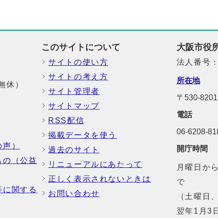
このサイトについて
大阪市役
サイトの使い方
法人番号：6
サイトの考え方
所在地
中無休）
サイト管理者
〒530-8
サイトマップ
電話
RSS配信
06-6208-
掲載データを使う
の声）
開庁時間
過去のサイト
もの（公益
リニューアルにあたって
月曜日から
正しく表示されないときは
で
等に関する
お問い合わせ
（土曜日、
翌年1月3