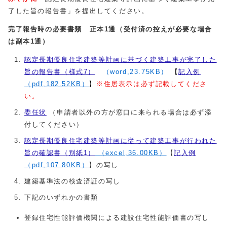
了した旨の報告書」を提出してください。
完了報告時の必要書類 正本1通（受付済の控えが必要な場合
は副本1通）
認定長期優良住宅建築等計画に基づく建築工事が完了した
旨の報告書（様式7）
（word,23.75KB）
【
記入例
（pdf,182.52KB）
】
※
住居表示は必ず記載してくださ
い。
委任状
（申請者以外の方が窓口に来られる場合は必ず添
付してください）
認定長期優良住宅建築等計画に従って建築工事が行われた
旨の確認書（別紙1）
（excel,36.00KB）
【
記入例
（pdf,107.80KB）
】の写し
建築基準法の検査済証の写し
下記のいずれかの書類
登録住宅性能評価機関による建設住宅性能評価書の写し