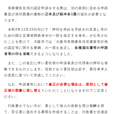
長期優良住宅の認定申請をする際は、法の規則に定める申請
書及び添付図書の書類の
正本及び副本各1通
の提出が必要とな
ります。
令和2年12月23日付けで「押印を求める手続きの見直し等の
ための国土交通省関係省令の一部を改正する省令」が公布され
たことを受けて、大阪市では「大阪市長期優良住宅建築等計画
の認定等に関する要綱」の一部を改正し、
各種届出書等の申請
者等の印を省略
できるようになりました。
また、この改正に伴い委任状の申請者及び代理者の押印も省
略できるものとします。従前どおり委任状は必ず、委任者本人
の意思に基づいて作成してください。
なお、申請書等において
修正が必要な場合は、原則として修
正後の図書に差し替え
ていただくことになりますのでご注意く
ださい。
行政書士でない方が、業として他人の依頼を受け報酬を得
て、官公署に提出する書類を作成することは、行政書士法違反