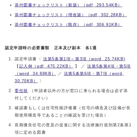
添付図書チェックリスト（新築）（pdf, 293.54KB）
添付図書チェックリスト（増改築）（pdf, 302.28KB）
添付図書チェックリスト（既存）（pdf, 306.91KB）
認定申請時の必要書類 正本及び副本 各1通
認定申請書〈
法第5条第1項～第3項（word, 25.74KB)
【
記入例（pdf, 475.22KB）
】 ／
法第5条第4項・第5項
（word, 34.88KB）
／
法第5条第6項・第7項（word,
30.70KB）
〉
委任状
（申請者以外の方が窓口に来られる場合は必ず添
付してください）
確認書もしくは住宅性能評価書（住宅の構造及び設備が長
期使用構造等であることの確認を受けた場合）
長期優良住宅の普及の促進に関する法律施行規則第2条第1
項に定める図書