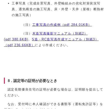
工事写真（完成全景写真、外壁軸組みの劣化対策状況写
真、通気構造の施工写真、床・外壁・天井（屋根）断熱材
の施工写真）
（注）
工事写真の作成例（pdf,284.01KB）
（注）
木造写真撮影マニュアル（別紙2）
(pdf,380.6KB)
、
S造・RC造写真作成マニュアル（別紙3）
（pdf,236.66KB）
により作成ください。
8．認定等の証明が必要なとき
認定長期優良住宅の証明が必要な場合は、証明願を提出して
ください。
なお、受付時に本人確認ができる書類等（運転免許証等）を