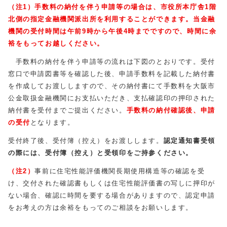
（注1）手数料の納付を伴う申請等の場合は、市役所本庁舎1階
北側の指定金融機関派出所を利用することができます。
当金融
機関の受付時間は午前9時から午後4時までですので、時間に余
裕をもってお越しください。
手数料の納付を伴う申請等の流れは下図のとおりです。受付
窓口で申請図書等を確認した後、申請手数料を記載した納付書
を作成してお渡ししますので、その納付書にて手数料を大阪市
公金取扱金融機関にお支払いただき、支払確認印の押印された
納付書を受付までご提出ください。
手数料の納付確認後、申請
の受付
となります。
受付終了後、受付簿（控え）をお渡しします。
認定通知書受領
の際には、受付簿（控え）と受領印をご持参ください。
（注2）
事前に住宅性能評価機関長期使用構造等の確認を受
け、交付された確認書もしくは住宅性能評価書の写しに押印が
ない場合、確認に時間を要する場合がありますので、認定申請
をお考えの方は余裕をもってのご相談をお願いします。