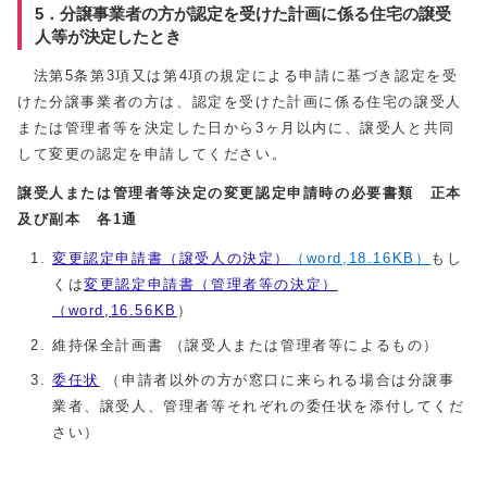
5．分譲事業者の方が認定を受けた計画に係る住宅の譲受
人等が決定したとき
法第5条第3項又は第4項の規定による申請に基づき認定を受
けた分譲事業者の方は、認定を受けた計画に係る住宅の譲受人
または管理者等を決定した日から3ヶ月以内に、譲受人と共同
して変更の認定を申請してください。
譲受人または管理者等決定の変更認定申請時の必要書類 正本
及び副本 各1通
変更認定申請書（譲受人の決定）
（word,18.16KB）
もし
くは
変更認定申請書（管理者等の決定）
（word,16.56KB
）
維持保全計画書 （譲受人または管理者等によるもの）
委任状
（申請者以外の方が窓口に来られる場合は分譲事
業者、譲受人、管理者等それぞれの委任状を添付してくだ
さい）