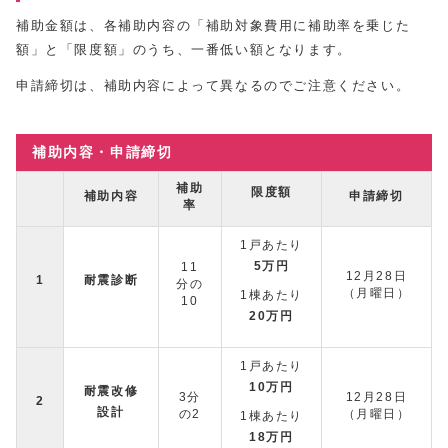
補助金額は、各補助内容の「補助対象費用に補助率を乗じた
額」と「限度額」のうち、一番低い額となります。
申請締切は、補助内容によって異なるのでご注意ください。
補助内容・申請締切
補助
限度額
補助内容
申請締切
率
1戸あたり
5万円
11
12月28日
1
耐震診断
分の
（月曜日）
1棟あたり
10
20万円
1戸あたり
10万円
耐震改修
3分
12月28日
2
設計
の2
（月曜日）
1棟あたり
18万円