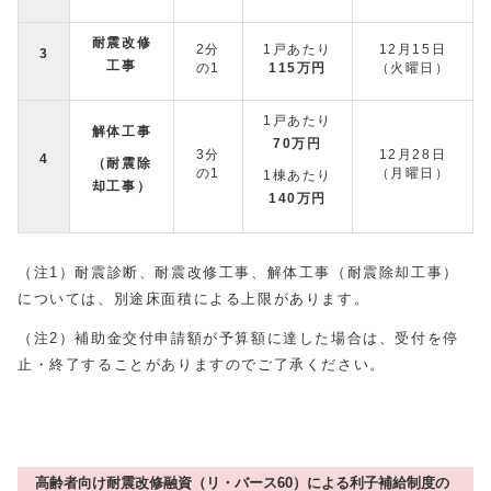
耐震改修
2分
1戸あたり
12月15日
3
工事
の1
115万円
（火曜日）
1戸あたり
解体工事
70万円
3分
12月28日
4
（耐震除
の1
（月曜日）
1棟あたり
却工事）
140万円
（注1）耐震診断、耐震改修工事、解体工事（耐震除却工事）
については、別途床面積による上限があります。
（注2）補助金交付申請額が予算額に達した場合は、受付を停
止・終了することがありますのでご了承ください。
高齢者向け耐震改修融資（リ・バース60）による利子補給制度の