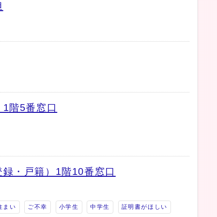
担
1階5番窓口
録・戸籍）1階10番窓口
住まい
ご不幸
小学生
中学生
証明書がほしい