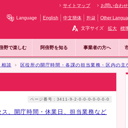
サイトマップ
お問い合わせ
Language
English
中文簡体
한글
Other Langu
文字サイズ
拡大
標
倍野で楽しむ
阿倍野を知る
事業者の方へ
・相談
区役所の開庁時間・各課の担当業務・区内の主
ページ番号：3411-9-2-0-0-0-0-0-0-0
セス、開庁時間・休業日、担当業務など