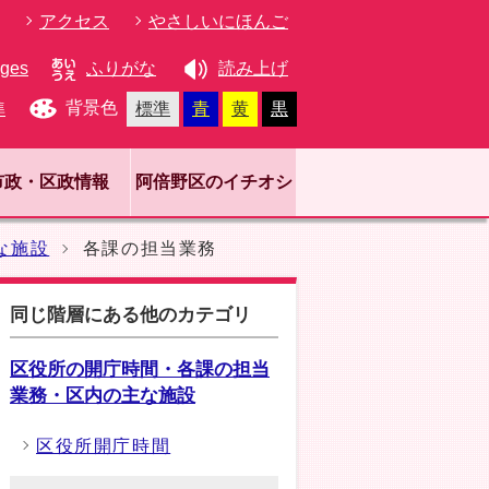
アクセス
やさしいにほんご
ages
ふりがな
読み上げ
背景色
準
標準
青
黄
黒
市政・区政情報
阿倍野区のイチオシ
な施設
各課の担当業務
同じ階層にある他のカテゴリ
区役所の開庁時間・各課の担当
業務・区内の主な施設
区役所開庁時間