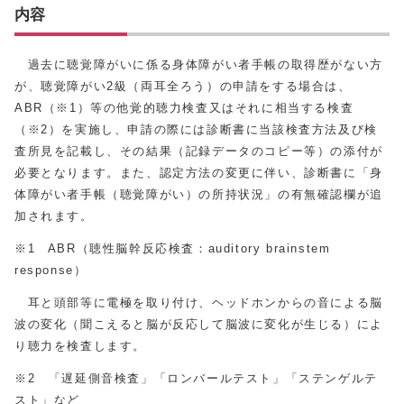
内容
過去に聴覚障がいに係る身体障がい者手帳の取得歴がない方
が、聴覚障がい2級（両耳全ろう）の申請をする場合は、
ABR（※1）等の他覚的聴力検査又はそれに相当する検査
（※2）を実施し、申請の際には診断書に当該検査方法及び検
査所見を記載し、その結果（記録データのコピー等）の添付が
必要となります。また、認定方法の変更に伴い、診断書に「身
体障がい者手帳（聴覚障がい）の所持状況」の有無確認欄が追
加されます。
※1 ABR（聴性脳幹反応検査：auditory brainstem
response）
耳と頭部等に電極を取り付け、ヘッドホンからの音による脳
波の変化（聞こえると脳が反応して脳波に変化が生じる）によ
り聴力を検査します。
※2 「遅延側音検査」「ロンバールテスト」「ステンゲルテ
スト」など