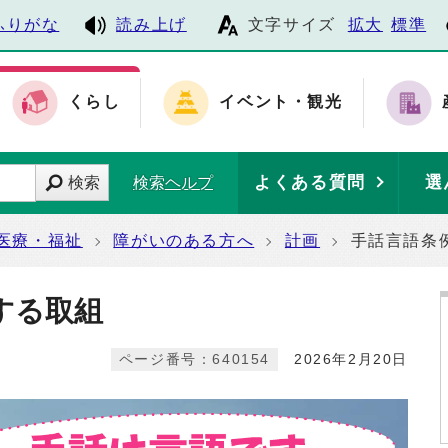
ふりがな
読み上げ
文字サイズ
拡大
標準
くらし
イベント・観光
よくある質問
選
検索
検索ヘルプ
医療・福祉
障がいのある方へ
計画
手話言語条
する取組
ページ番号：640154
2026年2月20日