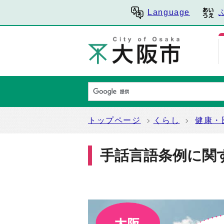
Language
トップページ
くらし
健康・
手話言語条例に関