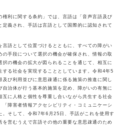
権利に関する条約」では、言語は「音声言語及び
と定義され、手話は言語として国際的に認知されて
言語として位置づけるとともに、すべての障がい
めの手段について選択の機会が確保され、情報の取
選択の機会の拡大が図られることを通じて、相互に
生する社会を実現することとしています。令和4年5
得及び利用並びに意思疎通に係る施策の推進に関し
び自治体が行う基本的施策を定め、障がいの有無に
相互に人格と個性を尊重し合いながら共生する社会
、「障害者情報アクセシビリティ・コミュニケーシ
。そして、令和7年6月25日、手話がこれを使用す
活を営むうえで言語その他の重要な意思疎通のため