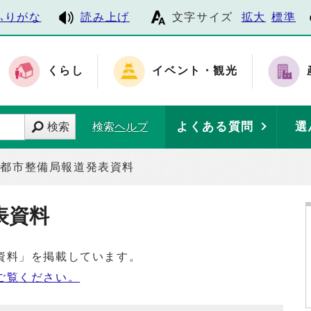
ふりがな
読み上げ
文字サイズ
拡大
標準
くらし
イベント・観光
よくある質問
選
検索
検索ヘルプ
都市整備局報道発表資料
表資料
資料」を掲載しています。
ご覧ください。