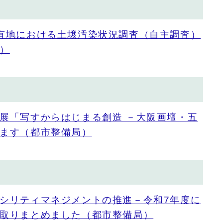
有地における土壌汚染状況調査（自主調査）
）
展「写すからはじまる創造 －大阪画壇・五
ます（都市整備局）
シリティマネジメントの推進－令和7年度に
取りまとめました（都市整備局）