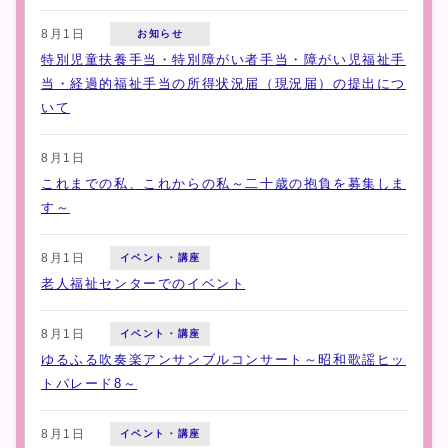
8月1日
お知らせ
特別児童扶養手当・特別障がい者手当・障がい児福祉手
当・経過的福祉手当の所得状況届（現況届）の提出につ
いて
8月1日
これまでの私、これからの私～二十歳の抱負を募集しま
す～
8月1日
イベント・講座
老人福祉センターでのイベント
8月1日
イベント・講座
ゆるふる吹奏楽アンサンブルコンサート～昭和歌謡ヒッ
トパレード8～
8月1日
イベント・講座