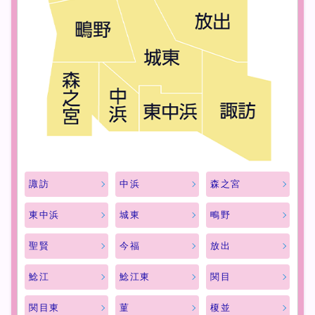
諏訪
中浜
森之宮
東中浜
城東
鴫野
聖賢
今福
放出
鯰江
鯰江東
関目
関目東
菫
榎並