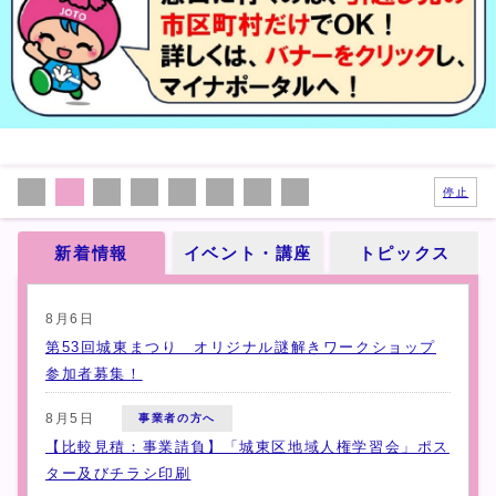
停止
新着情報
イベント・講座
トピックス
新着情報
8月6日
第53回城東まつり オリジナル謎解きワークショップ
参加者募集！
8月5日
事業者の方へ
【比較見積：事業請負】「城東区地域人権学習会」ポス
ター及びチラシ印刷