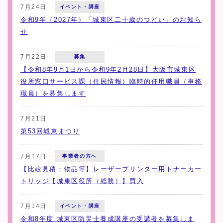
7月24日
イベント・講座
令和9年（2027年）「城東区二十歳のつどい」のお知ら
せ
7月22日
募集
【令和8年9月1日から令和9年2月28日】大阪市城東区
役所窓口サービス課（住民情報）臨時的任用職員（事務
職員）を募集します
7月21日
第53回城東まつり
7月17日
事業者の方へ
【比較見積：物品等】レーザープリンター用トナーカー
トリッジ【城東区役所（総務）】買入
7月14日
イベント・講座
令和8年度 城東区防災士養成講座の受講者を募集しま