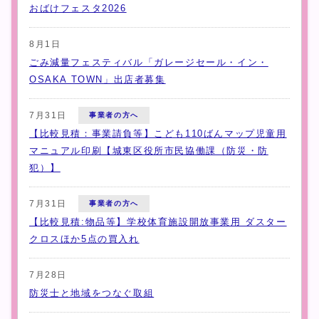
おばけフェスタ2026
8月1日
ごみ減量フェスティバル「ガレージセール・イン・
OSAKA TOWN」出店者募集
7月31日
事業者の方へ
【比較見積：事業請負等】こども110ばんマップ児童用
マニュアル印刷【城東区役所市民協働課（防災・防
犯）】
7月31日
事業者の方へ
【比較見積:物品等】学校体育施設開放事業用 ダスター
クロスほか5点の買入れ
7月28日
防災士と地域をつなぐ取組