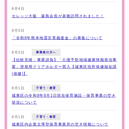
8月4日
セレッソ大阪 森島会長が表敬訪問されました！
8月3日
「令和8年熊本地震災害義援金」の募集について
8月3日
事業者の方へ
【比較見積：事業請負】「介護予防地域健康情報発信事
業」啓発用クリアホルダー買入【城東区役所保健福祉課
(保健)】
8月1日
子育て・教育
城東区の令和8年8月1日現在保育施設・保育事業の空き
状況について
8月1日
子育て・教育
城東区内企業主導型保育事業所の空き情報について