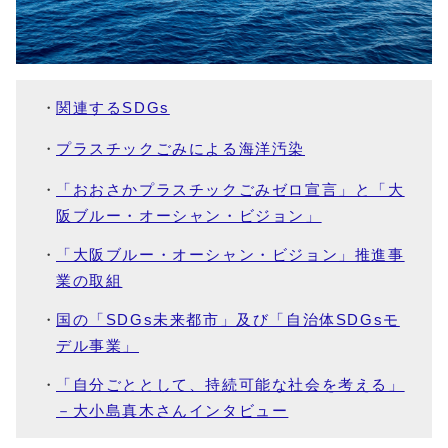
関連するSDGs
プラスチックごみによる海洋汚染
「おおさかプラスチックごみゼロ宣言」と「大
阪ブルー・オーシャン・ビジョン」
「大阪ブルー・オーシャン・ビジョン」推進事
業の取組
国の「SDGs未来都市」及び「自治体SDGsモ
デル事業」
「自分ごととして、持続可能な社会を考える」
－大小島真木さんインタビュー