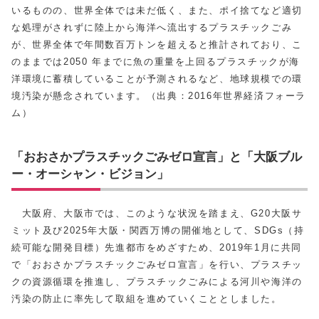
いるものの、世界全体では未だ低く、また、ポイ捨てなど適切
な処理がされずに陸上から海洋へ流出するプラスチックごみ
が、世界全体で年間数百万トンを超えると推計されており、こ
のままでは2050 年までに魚の重量を上回るプラスチックが海
洋環境に蓄積していることが予測されるなど、地球規模での環
境汚染が懸念されています。（出典：2016年世界経済フォーラ
ム）
「おおさかプラスチックごみゼロ宣言」と「大阪ブル
ー・オーシャン・ビジョン」
大阪府、大阪市では、このような状況を踏まえ、G20大阪サ
ミット及び2025年大阪・関西万博の開催地として、SDGs（持
続可能な開発目標）先進都市をめざすため、2019年1月に共同
で「おおさかプラスチックごみゼロ宣言」を行い、プラスチッ
クの資源循環を推進し、プラスチックごみによる河川や海洋の
汚染の防止に率先して取組を進めていくこととしました。