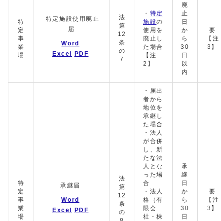
廃
・
特定
止
法
特定施設使用廃止
特
施設
の
日
第
届
定
使用を
か
要
12
事
廃止し
ら
【注
条
Word
業
た場合
30
3】
の
Excel
PDF
場
【注
日
7
2】
以
内
・届出
者から
地位を
承継し
た場合
・法人
が合併
し、新
たな法
人とな
承
った場
継
法
特
合
日
承継届
第
定
・法人
か
要
12
事
Word
格（有
ら
【注
条
業
限会
30
3】
Excel
PDF
の
場
社・株
日
8