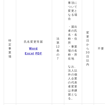
事項に
ついて
変更と
なる場
合
・届出
者の氏
変
名・名
更
法
称・住
特
日
氏名変更等届
第
所
定
か
12
・事業
事
Word
ら
不要
条
場の名
業
30
Excel
PDF
の
称・所
場
日
7
在地
以
内
なお、
法人以
外の個
人企業
の代表
者変更
は承継
届とな
る。