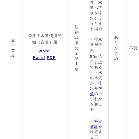
共下水
道へ下
水を排
水しよ
うとす
法
る場合
第
公共下水道使用開
11
あ
・排水
全
始（変更）届
条
ら
量が最
事
の
か
不要
大
業
Word
2
じ
3
場
50m
/
Excel
PDF
第
め
日以上
1
である
項
・下水
の水質
が、
排
水基準
値
のい
ずれか
を超え
る
・
特定
施設
を
設置す
る工