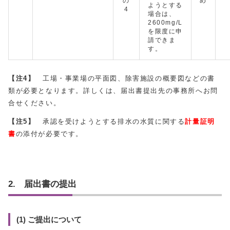
の
め
ようとする
4
場合は、
2600mg/L
を限度に申
請できま
す。
【注4】
工場・事業場の平面図、除害施設の概要図などの書
類が必要となります。詳しくは、届出書提出先の事務所へお問
合せください。
【注5】
承認を受けようとする排水の水質に関する
計量証明
書
の添付が必要です。
2. 届出書の提出
(1) ご提出について