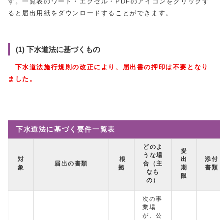
す。一覧表のワード・エクセル・PDFのアイコンをクリックす
ると届出用紙をダウンロードすることができます。
(1) 下水道法に基づくもの
下水道法施行規則の改正により、
届出書の押印は不要となり
ました。
下水道法に基づく要件一覧表
どのよ
提
うな場
対
根
出
添付
届出の書類
合（主
象
拠
期
書類
なも
限
の）
次の事
業場
が、公