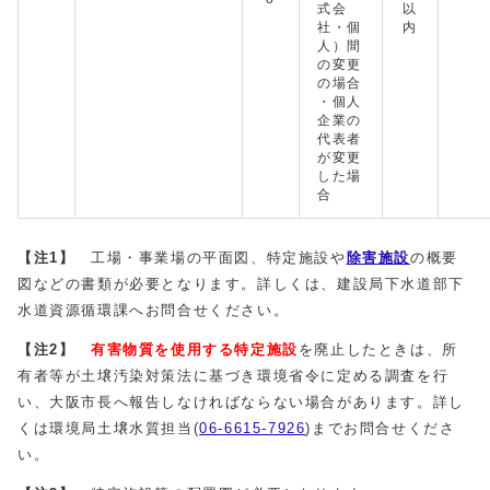
式会
以
社・個
内
人）間
の変更
の場合
・個人
企業の
代表者
が変更
した場
合
【注1】
工場・事業場の平面図、特定施設や
除害施設
の概要
図などの書類が必要となります。詳しくは、建設局下水道部下
水道資源循環課へお問合せください。
【注2】
有害物質を使用する特定施設
を廃止したときは、所
有者等が土壌汚染対策法に基づき環境省令に定める調査を行
い、大阪市長へ報告しなければならない場合があります。詳し
くは環境局土壌水質担当(
06-6615-7926
)までお問合せくださ
い。