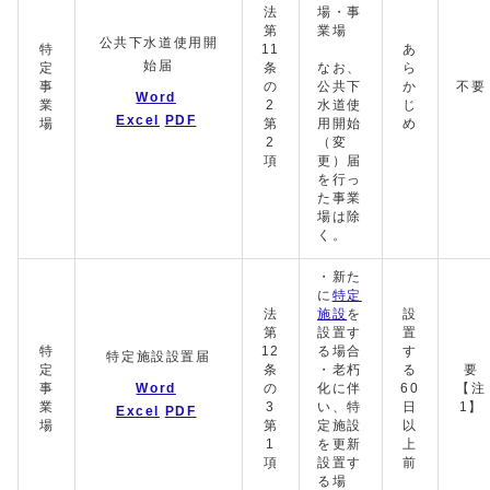
法
場・事
第
業場
公共下水道使用開
特
11
あ
始届
定
条
なお、
ら
事
の
公共下
か
不要
Word
業
2
水道使
じ
Excel
PDF
場
第
用開始
め
2
（変
項
更）届
を行っ
た事業
場は除
く。
・新た
に
特定
法
施設
を
設
第
設置す
置
特
12
る場合
す
特定施設設置届
定
条
・老朽
る
要
事
Word
の
化に伴
60
【注
業
3
い、特
日
1】
Excel
PDF
場
第
定施設
以
1
を更新
上
項
設置す
前
る場