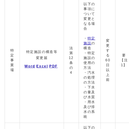
以下の
事項に
ついて
変更と
なる場
合
・
特定
変
施設
の
更
法
構造
特
す
特定施設の構造等
第
・特定
定
る
要
変更届
12
施設の
事
60
【注
条
使用の
業
日
1】
Word
Excel
PDF
の
方法
場
以
4
・汚水
上
の処理
前
の方法
・下水
の量及
び水質
・用水
及び排
水の系
統
以下の