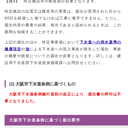
【注3】
特定施設等の配置図が必要となります。
特定施設の設置又は構造等の変更は、届出が受理された日から
60日を経過した後でなければ工事に着手できません。ただし、
届出内容の審査の結果、相当であると認められるときは、この
期間を短縮することができます。
上記の届出のほか、特定事業場において
下水道への排水基準の
健康項目
や
油
による下水道への流入事故が発生した場合、事故
の概要や措置についての届出が必要となります。詳しくは、建
設局下水道部下水道資源循環課へお問合せください。
(2) 大阪市下水道条例に基づくもの
大阪市下水道条例
施行規則の改正により、
届出書の押印は不
要となりました。
大阪市下水道条例に基づく届出要件