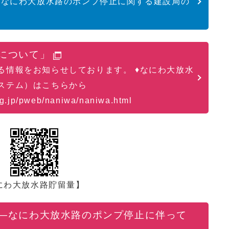
したなにわ大放水路のポンプ停止に関する建設局の
。
について」
る情報をお知らせしております。 ♦なにわ大放水
ステム）はこちらから
lg.jp/pweb/naniwa/naniwa.html
にわ大放水路貯留量】
―なにわ大放水路のポンプ停止に伴って