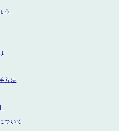
ょう
は
手方法
】
について