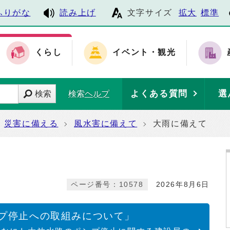
ふりがな
読み上げ
文字サイズ
拡大
標準
くらし
イベント・観光
よくある質問
選
検索
検索ヘルプ
災害に備える
風水害に備えて
大雨に備えて
ページ番号：10578
2026年8月6日
プ停止への取組みについて」