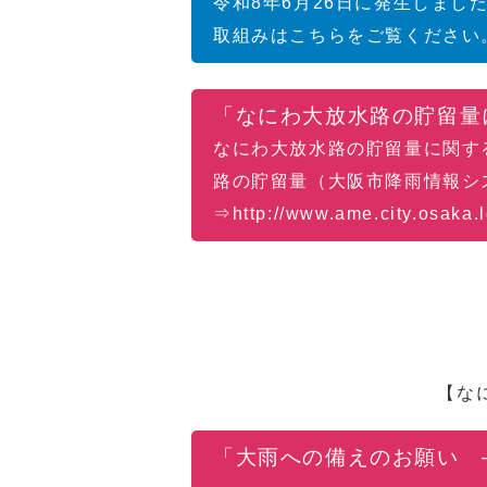
令和8年6月26日に発生しま
取組みはこちらをご覧ください
「なにわ大放水路の貯留量
なにわ大放水路の貯留量に関す
路の貯留量（大阪市降雨情報シ
⇒http://www.ame.city.osaka.
【な
「大雨への備えのお願い 