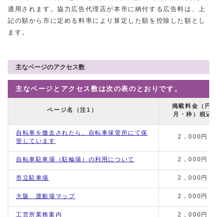
適用されます。協力広告代理店が本市に納付する広告料は、上
記の額から市に定める料率により算定した額を控除した額とし
ます。
主なページのアクセス数
主なページとアクセス数は次の表のとおりです。
掲載料金（円/
ページ名（注1）
月・枠）税込
自転車を撤去されたら、自転車保管所にて保
2，000円
管しています
自転車駐車場（駐輪場）の利用について
2，000円
市立駐車場
2，000円
大阪 渡船場マップ
2，000円
工営所業務案内
2，000円