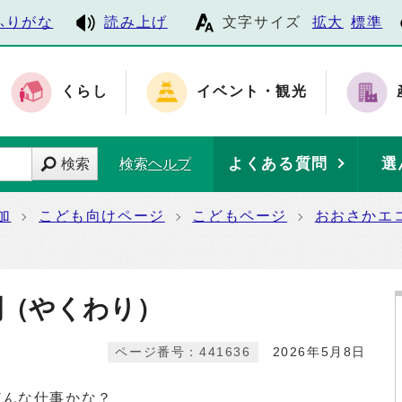
ふりがな
読み上げ
文字サイズ
拡大
標準
くらし
イベント・観光
よくある質問
選
検索
検索ヘルプ
加
こども向けページ
こどもページ
おおさかエ
割（やくわり）
ページ番号：441636
2026年5月8日
どんな仕事かな？