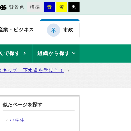
背景色
標準
青
黄
黒
産業・ビジネス
市政
んで探す
組織から探す
コキッズ 下水道を学ぼう！
似たページを探す
小学生