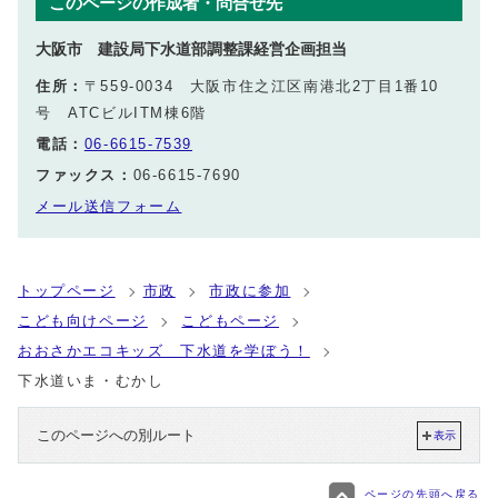
このページの作成者・問合せ先
大阪市 建設局下水道部調整課経営企画担当
住所：
〒559-0034 大阪市住之江区南港北2丁目1番10
号 ATCビルITM棟6階
電話：
06-6615-7539
ファックス：
06-6615-7690
メール送信フォーム
トップページ
市政
市政に参加
こども向けページ
こどもページ
おおさかエコキッズ 下水道を学ぼう！
下水道いま・むかし
このページへの別ルート
表示
ページの先頭へ戻る