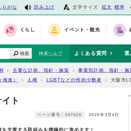
ふりがな
読み上げ
文字サイズ
拡大
標準
くらし
イベント・観光
よくある質問
選
検索
検索ヘルプ
例
主要な計画、指針・施策
事業別計画、指針・施
ィ推進）
人権
LGBTなどの性的少数者
大阪市L
サイト
ページ番号：397620
2025年3月4日
者を支援する取組みを積極的に進めます！