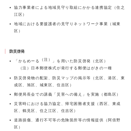
協力事業者による地域見守り取組にかかる連携協定（住之
江区）
地域における要援護者の見守りネットワーク事業（城東
区）
防災啓発
（注）
「かもめーる
」を用いた防災啓発（北区）
（注）日本郵便株式が発行する郵便はがきの一種
防災啓発物の配架、防災マップの掲示等（北区、港区、東
成区、旭区、城東区、住吉区）
郵便局長会での講義「災害への備え」を実施（都島区）
災害時における協力協定、帰宅困難者支援（西区、東成
区、鶴見区、住之江区、住吉区）
道路損傷、通行不可等の危険箇所等の情報提供（阿倍野
区）