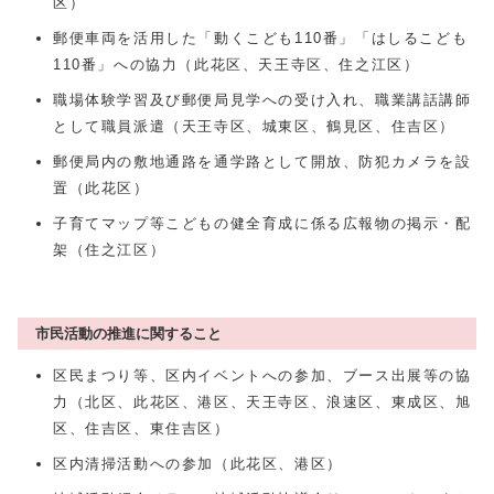
区）
郵便車両を活用した「動くこども110番」「はしるこども
110番」への協力（此花区、天王寺区、住之江区）
職場体験学習及び郵便局見学への受け入れ、職業講話講師
として職員派遣（天王寺区、城東区、鶴見区、住吉区）
郵便局内の敷地通路を通学路として開放、防犯カメラを設
置（此花区）
子育てマップ等こどもの健全育成に係る広報物の掲示・配
架（住之江区）
市民活動の推進に関すること
区民まつり等、区内イベントへの参加、ブース出展等の協
力（北区、此花区、港区、天王寺区、浪速区、東成区、旭
区、住吉区、東住吉区）
区内清掃活動への参加（此花区、港区）