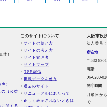
このサイトについて
大阪市役
サイトの使い方
法人番号：6
サイトの考え方
所在地
中無休）
サイト管理者
〒530-8
サイトマップ
電話
RSS配信
06-6208-
掲載データを使う
の声）
開庁時間
過去のサイト
もの（公益
リニューアルにあたって
月曜日から
正しく表示されないときは
で
等に関する