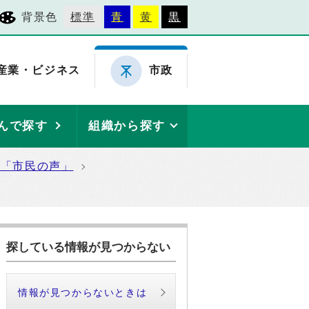
背景色
標準
青
黄
黒
産業・ビジネス
市政
んで探す
組織から探す
た「市民の声」
探している情報が見つからない
情報が見つからないときは