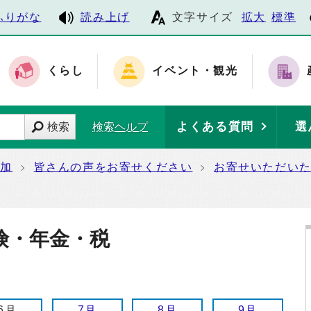
ふりがな
読み上げ
文字サイズ
拡大
標準
くらし
イベント・観光
よくある質問
選
検索
検索ヘルプ
参加
皆さんの声をお寄せください
お寄せいただい
険・年金・税
6月
7月
8月
9月