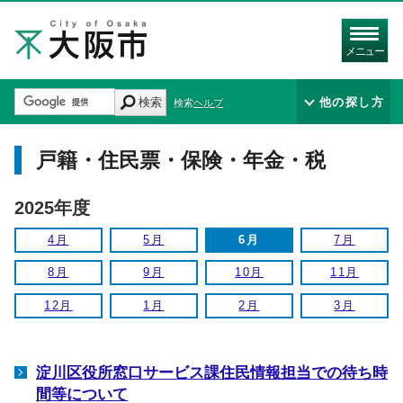
メニュー
検索
他の探し方
検索ヘルプ
戸籍・住民票・保険・年金・税
2025年度
4月
5月
6月
7月
8月
9月
10月
11月
12月
1月
2月
3月
淀川区役所窓口サービス課住民情報担当での待ち時
間等について