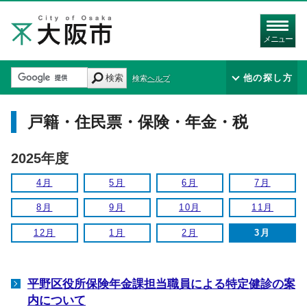
メニュー
検索
他の探し方
検索ヘルプ
戸籍・住民票・保険・年金・税
2025年度
4月
5月
6月
7月
8月
9月
10月
11月
12月
1月
2月
3月
平野区役所保険年金課担当職員による特定健診の案
内について