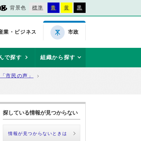
背景色
標準
青
黄
黒
産業・ビジネス
市政
んで探す
組織から探す
た「市民の声」
探している情報が見つからない
情報が見つからないときは