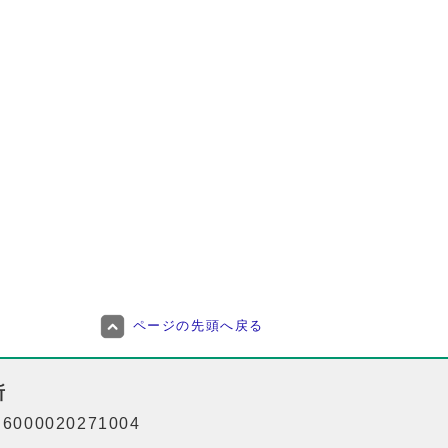
ページの先頭へ戻る
所
000020271004