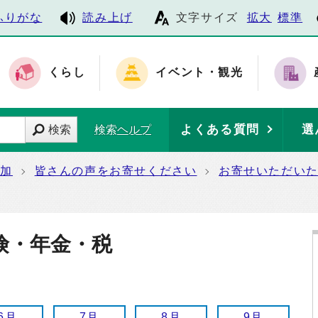
ふりがな
読み上げ
文字サイズ
拡大
標準
くらし
イベント・観光
よくある質問
選
検索
検索ヘルプ
参加
皆さんの声をお寄せください
お寄せいただい
険・年金・税
6月
7月
8月
9月