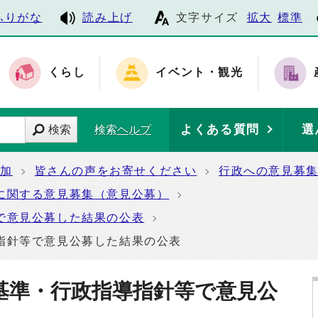
ふりがな
読み上げ
文字サイズ
拡大
標準
くらし
イベント・観光
よくある質問
選
検索
検索ヘルプ
参加
皆さんの声をお寄せください
行政への意見募
に関する意見募集（意見公募）
で意見公募した結果の公表
指針等で意見公募した結果の公表
基準・行政指導指針等で意見公