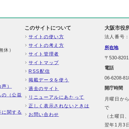
このサイトについて
大阪市役
サイトの使い方
法人番号：6
サイトの考え方
所在地
中無休）
サイト管理者
〒530-8
サイトマップ
電話
RSS配信
06-6208-
掲載データを使う
の声）
開庁時間
過去のサイト
もの（公益
リニューアルにあたって
月曜日から
正しく表示されないときは
で
等に関する
お問い合わせ
（土曜日、
翌年1月3