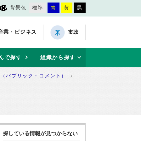
背景色
標準
青
黄
黒
産業・ビジネス
市政
んで探す
組織から探す
集（パブリック・コメント）
探している情報が見つからない