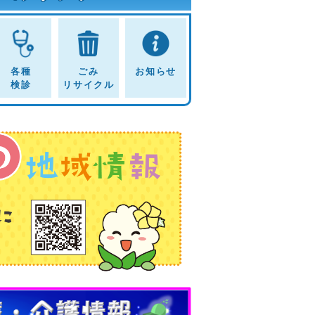
各種
ごみ
お知らせ
検診
リサイクル