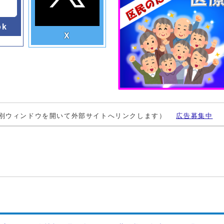
ok
X
別ウィンドウを開いて外部サイトへリンクします）
広告募集中