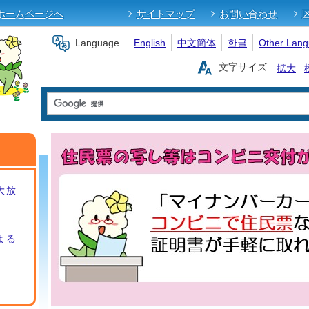
ホームページへ
サイトマップ
お問い合わせ
Language
English
中文簡体
한글
Other Lan
文字サイズ
拡大
大放
よる