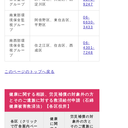
グループ
淀川区
9247
南東部環
06-
境保全監
阿倍野区、東住吉区、
6630-
視グルー
平野区
3433
プ
南西部環
06-
境保全監
住之江区、住吉区、西
4301-
視グルー
成区
7248
プ
このページのトップへ戻る
健康に関する相談、労災補償の対象外の方
とそのご遺族に対する救済給付申請（石綿
健康被害救済法）【各区役所】
労災補償の対
健康
各区（クリック
象外の方と
に関
で庁舎案内ペー
そのご遺族に