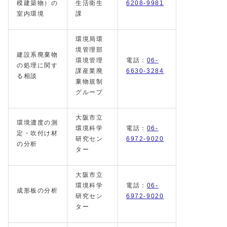
模建築物）の
生活衛生
6208-9981
室内環境
課
環境局環
境管理部
建設系廃棄物
環境管理
電話：
06-
の処理に関す
課産業廃
6630-3284
る相談
棄物規制
グループ
大阪市立
環境濃度の測
環境科学
電話：
06-
定・吹付け材
研究セン
6972-9020
の分析
ター
大阪市立
環境科学
電話：
06-
成形板の分析
研究セン
6972-9020
ター