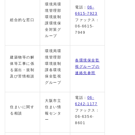
環境局環
電話：
06-
境管理部
6615-7923
環境規制
総合的な窓口
ファックス：
課環境保
06-6615-
全対策グ
7949
ループ
環境局環
建築物等の解
境管理部
各環境保全監
体等工事に係
環境規制
視グループの
る届出・規制
課各環境
連絡先参照
及び苦情相談
保全監視
グループ
電話：
06-
大阪市立
6242-1177
住まいに関す
住まい情
ファックス：
る相談
報センタ
06-6354-
ー
8601