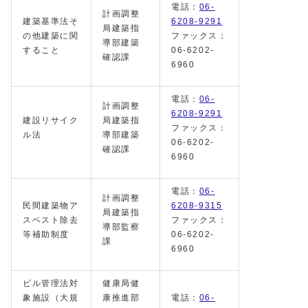
電話：
06-
計画調整
建築基準法そ
6208-9291
局建築指
の他建築に関
ファックス：
導部建築
すること
06-6202-
確認課
6960
電話：
06-
計画調整
6208-9291
建設リサイク
局建築指
ファックス：
ル法
導部建築
06-6202-
確認課
6960
電話：
06-
計画調整
民間建築物ア
6208-9315
局建築指
スベスト除去
ファックス：
導部監察
等補助制度
06-6202-
課
6960
ビル管理法対
健康局健
象施設（大規
康推進部
電話：
06-