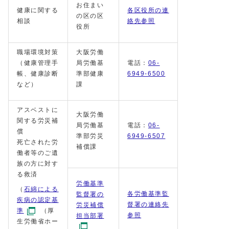
お住まい
健康に関する
各区役所の連
の区の区
相談
絡先参照
役所
職場環境対策
大阪労働
（健康管理手
局労働基
電話：
06-
帳、健康診断
準部健康
6949-6500
など）
課
アスベストに
大阪労働
関する労災補
局労働基
電話：
06-
償
準部労災
6949-6507
死亡された労
補償課
働者等のご遺
族の方に対す
る救済
労働基準
（
石綿による
各労働基準監
監督署の
疾病の認定基
督署の連絡先
労災補償
準
（厚
参照
担当部署
生労働省ホー