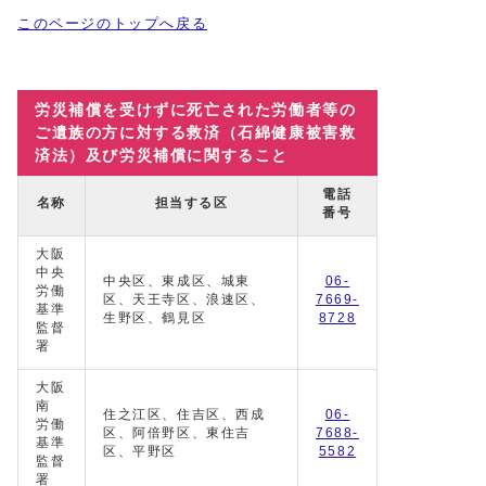
このページのトップへ戻る
労災補償を受けずに死亡された労働者等の
ご遺族の方に対する救済（石綿健康被害救
済法）及び労災補償に関すること
電話
名称
担当する区
番号
大阪
中央
中央区、東成区、城東
06-
労働
区、天王寺区、浪速区、
7669-
基準
生野区、鶴見区
8728
監督
署
大阪
南
住之江区、住吉区、西成
06-
労働
区、阿倍野区、東住吉
7688-
基準
区、平野区
5582
監督
署