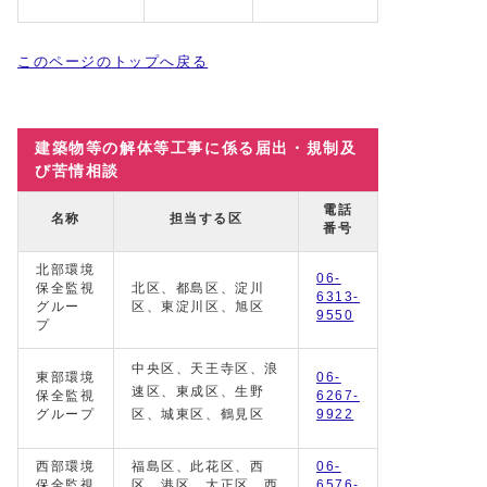
このページのトップへ戻る
建築物等の解体等工事に係る届出・規制及
び苦情相談
電話
名称
担当する区
番号
北部環境
06-
保全監視
北区、都島区、淀川
6313-
グルー
区、東淀川区、旭区
9550
プ
中央区、天王寺区、浪
東部環境
06-
速区、東成区、生野
保全監視
6267-
グループ
区、城東区、鶴見区
9922
西部環境
福島区、此花区、西
06-
保全監視
区、港区、大正区、西
6576-