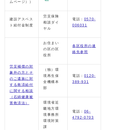
ムページ））
労災保険
建設アスベス
電話：
0570-
相談ダイ
ト給付金制度
006031
ヤル
お住まい
各区役所の連
の区の区
絡先参照
役所
労災補償の対
（独）環
象外の方とそ
境再生保
電話：
0120-
のご遺族に対
全機構本
389-931
する救済給付
部
に関する相談
（石綿健康被
環境省近
害救済法）
畿地方環
電話：
06-
境事務所
4792-0703
環境対策
課