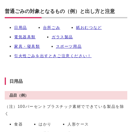
普通ごみの対象となるもの（例）と出し方と注意
日用品
台所ごみ
紙おむつなど
電気器具類
ガラス製品
家具・寝具類
スポーツ用品
引火性ごみを出すときご注意ください！
日用品
品目（例）
（注）100パーセントプラスチック素材でできている製品を除
く
食器
はかり
人形ケース