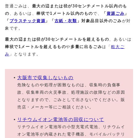
普通ごみは、
最大の辺または径が30センチメートル以内
のも
の
、あるいは、
棒状で1メートル以内
のもの
で、
「
資源ごみ
」
「
プラスチック資源
」「
古紙・衣類
」対象品目以外のごみ
が対
象です。
最大の辺または径が30センチメートルを超える
もの
、あるいは
棒状で1メートルを超えるも
の
や
多量に出るごみ
は「
粗大ご
み
」となります。
大阪市で収集しないもの
危険なものや処理が困難なものは、収集時の負傷事
故、収集車両の火災事故、処理施設の故障などの原因
となりますので、ごみとして出さないでください。販
売店・メーカー等にご相談ください。
リチウムイオン電池等の回収について
リチウムイオン電池等の小型充電式電池、リチウムイ
オン電池等が内蔵された電子機器、モバイルバッテリ