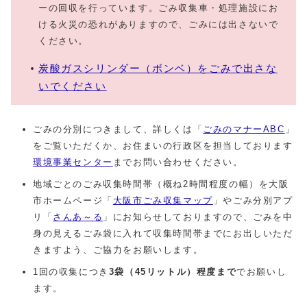
ーの回収を行っています。ごみ収集車・処理施設にお
ける火災の恐れがありますので、ごみには出さないで
ください。
炭酸ガスシリンダー（ボンベ）をごみで出さな
いでください
ごみの分別につきまして、詳しくは「
ごみのマナーABC
」
をご覧いただくか、お住まいの行政区を担当しております
環境事業センター
までお問い合わせください。
地域ごとのごみ収集時間帯（概ね2時間程度の幅）を大阪
市ホームページ「
大阪市ごみ収集マップ
」やごみ分別アプ
リ「
さんあ～る
」にお知らせしておりますので、ごみを中
身の見えるごみ袋に入れて収集時間帯までにお出しいただ
きますよう、ご協力をお願いします。
1回の収集につき
3袋（45リットル）程度まで
でお願いし
ます。