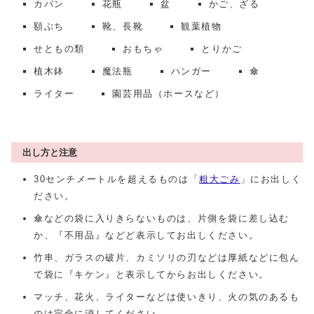
カバン
花瓶
盆
かご、ざる
額ぶち
靴、長靴
観葉植物
せともの類
おもちゃ
とりかご
植木鉢
魔法瓶
ハンガー
傘
ライター
園芸用品（ホースなど）
出し方と注意
30センチメートルを超えるものは「
粗大ごみ
」にお出しく
ださい。
傘などの袋に入りきらないものは、片側を袋に差し込む
か、『不用品』などど表示してお出しください。
竹串、ガラスの破片、カミソリの刃などは厚紙などに包ん
で袋に『キケン』と表示してからお出しください。
マッチ、花火、ライターなどは使いきり、火の気のあるも
のは完全に消してください。