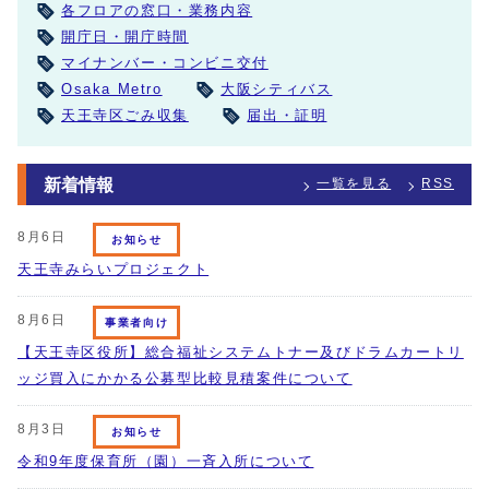
各フロアの窓口・業務内容
開庁日・開庁時間
マイナンバー・コンビニ交付
Osaka Metro
大阪シティバス
天王寺区ごみ収集
届出・証明
新着情報
一覧を見る
RSS
8月6日
お知らせ
天王寺みらいプロジェクト
8月6日
事業者向け
【天王寺区役所】総合福祉システムトナー及びドラムカートリ
ッジ買入にかかる公募型比較見積案件について
8月3日
お知らせ
令和9年度保育所（園）一斉入所について