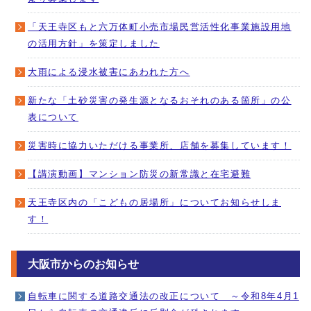
「天王寺区もと六万体町小売市場民営活性化事業施設用地
の活用方針」を策定しました
大雨による浸水被害にあわれた方へ
新たな「土砂災害の発生源となるおそれのある箇所」の公
表について
災害時に協力いただける事業所、店舗を募集しています！
【講演動画】マンション防災の新常識と在宅避難
天王寺区内の「こどもの居場所」についてお知らせしま
す！
大阪市からのお知らせ
自転車に関する道路交通法の改正について ～令和8年4月1