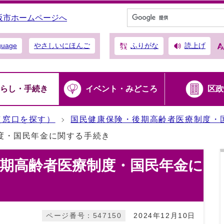
阪市ホームページへ
ふりがな
読上げ
guage
やさしいにほんご
らし・手続き
イベント・みどころ
区政
（窓口を探す）
国民健康保険・後期高齢者医療制度・
度・国民年金に関する手続き
期高齢者医療制度・国民年金に
ページ番号：547150
2024年12月10日