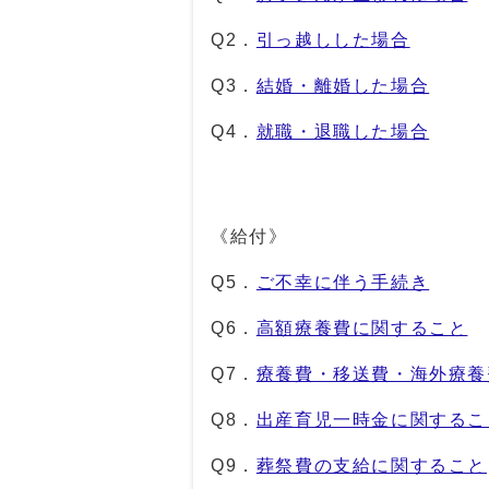
Q2．
引っ越しした場合
Q3．
結婚・離婚した場合
Q4．
就職・退職した場合
《給付》
Q5．
ご不幸に伴う手続き
Q6．
高額療養費に関すること
Q7．
療養費・移送費・海外療養
Q8．
出産育児一時金に関するこ
Q9．
葬祭費の支給に関すること