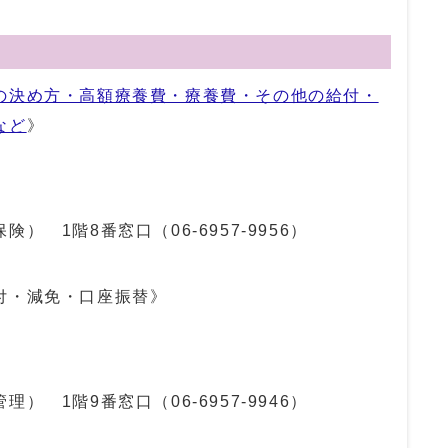
と
の決め方・高額療養費・療養費・その他の給付・
など
》
保険） 1階8番窓口（
06-6957-9956
）
付・減免・口座振替》
管理） 1階9番窓口（
06-6957-9946
）