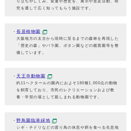
り立ちやしくみ、変遷や歴史を、展示や普及活動、研
究を通して広く知ってもらう施設です。
長居植物園
大阪地方の太古から現時に至るまでの森林を再現した
「歴史の森」やバラ園、ボタン園などの鑑賞園等を整
備しています。
天王寺動物園
約11ヘクタールの園内におよそ180種1,000点の動物
を飼育しており、市民のレクリエーションおよび教
養・学習の場として親しまれる動物園です。
野鳥園臨港緑地
シギ・チドリなどの渡り鳥の休息や餌を食べる生息地