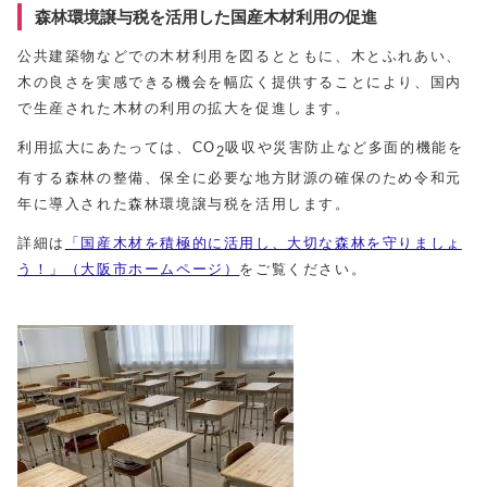
森林環境譲与税を活用した国産木材利用の促進
公共建築物などでの木材利用を図るとともに、木とふれあい、
木の良さを実感できる機会を幅広く提供することにより、国内
で生産された木材の利用の拡大を促進します。
利用拡大にあたっては、CO
吸収や災害防止など多面的機能を
2
有する森林の整備、保全に必要な地方財源の確保のため令和元
年に導入された森林環境譲与税を活用します。
詳細は
「国産木材を積極的に活用し、大切な森林を守りましょ
う！」（大阪市ホームページ）
をご覧ください。