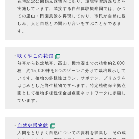
花博記念公園鶴見緑地内にあり、環境学習講座などを
実施しています。隣接する自然体験観察園では、かつ
ての里山・田園風景を再現しており、市民が自然に親
しみ、人と自然との関わり合いを学ぶことができま
す。
咲くやこの花館
熱帯から乾燥地帯、高山、極地圏までの植物約2,600
種、約15,000株を8つのゾーンに分けて栽培展示して
います。植物の多様性はラン、サボテン、プリムラを
はじめとした野生植物で学べます。特定植物保全拠点
園として植物多様性保全拠点園ネットワークに参画し
ています。
自然史博物館
人間をとりまく自然についての資料を収集し、その成