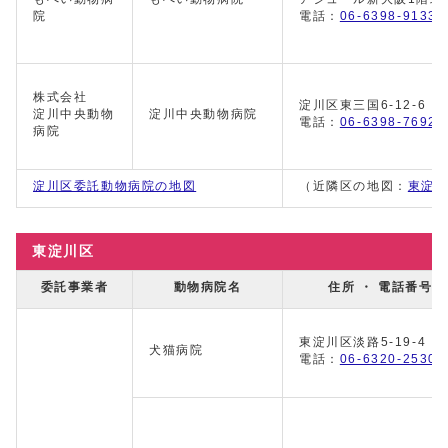
院
電話：
06-6398-9133
株式会社
淀川区東三国6-12-6
淀川中央動物
淀川中央動物病院
電話：
06-6398-7692
病院
淀川区委託動物病院の地図
（近隣区の地図：
東淀
東淀川区
委託事業者
動物病院名
住所 ・ 電話番号
東淀川区淡路5-19-4
犬猫病院
電話：
06-6320-2530