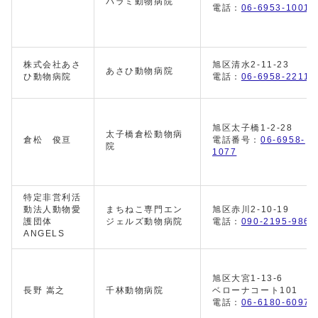
パラミ動物病院
電話：
06-6953-1001
株式会社あさ
旭区清水2-11-23
あさひ動物病院
ひ動物病院
電話：
06-6958-2211
旭区太子橋1-2-28
太子橋倉松動物病
倉松 俊亘
電話番号：
06-6958-
院
1077
特定非営利活
動法人動物愛
まちねこ専門エン
旭区赤川2-10-19
護団体
ジェルズ動物病院
電話：
090-2195-9869
ANGELS
旭区大宮1-13-6
長野 嵩之
千林動物病院
ベローナコート101
電話：
06-6180-6097