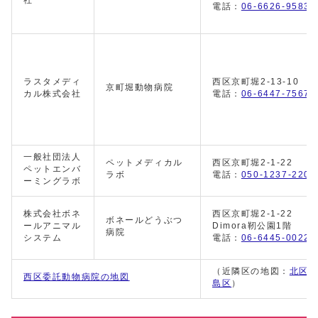
社
電話：
06-6626-9583
ラスタメディ
西区京町堀2-13-10
京町堀動物病院
カル株式会社
電話：
06-6447-7567
一般社団法人
ペットメディカル
西区京町堀2-1-22
ペットエンバ
ラボ
電話：
050-1237-2206
ーミングラボ
株式会社ボネ
西区京町堀2-1-22
ボネールどうぶつ
ールアニマル
Dimora靭公園1階
病院
システム
電話：
06-6445-0022
（近隣区の地図：
北区
西区委託動物病院の地図
島区
）