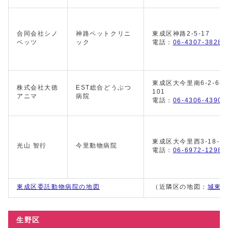
合同会社シノ
神路ペットクリニ
東成区神路2-5-17
ベッツ
ック
電話：
06-4307-3828
東成区大今里南6-2-6-
株式会社大徳
EST総合どうぶつ
101
アニマ
病院
電話：
06-4306-4390
東成区大今里西3-18-1
光山 智行
今里動物病院
電話：
06-6972-1298
東成区委託動物病院の地図
（近隣区の地図：
城東
生野区