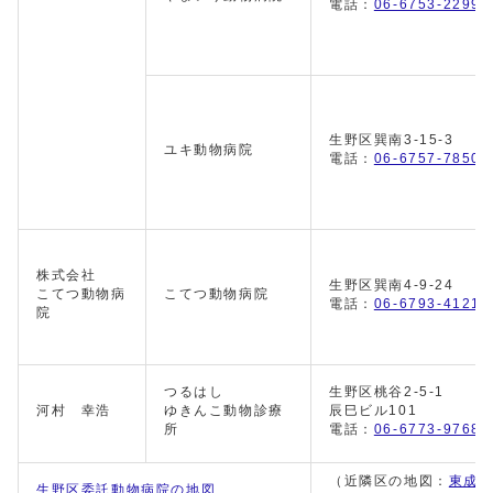
電話：
06-6753-2299
生野区巽南3-15-3
ユキ動物病院
電話：
06-6757-7850
株式会社
生野区巽南4-9-24
こてつ動物病
こてつ動物病院
電話：
06-6793-4121
院
つるはし
生野区桃谷2-5-1
河村 幸浩
ゆきんこ動物診療
辰巳ビル101
所
電話：
06-6773-9768
（近隣区の地図：
東成
生野区委託動物病院の地図