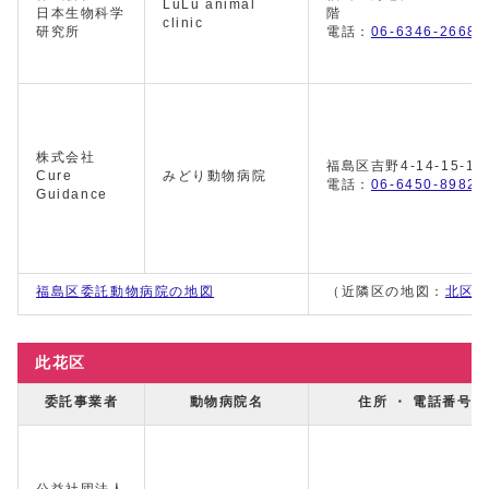
LuLu animal
日本生物科学
階
clinic
研究所
電話：
06-6346-2668
株式会社
福島区吉野4-14-15-10
Cure
みどり動物病院
電話：
06-6450-8982
Guidance
福島区委託動物病院の地図
（近隣区の地図：
北区
此花区
委託事業者
動物病院名
住所 ・ 電話番号