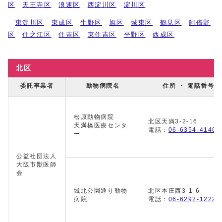
区
天王寺区
浪速区
西淀川区
淀川区
東淀川区
東成区
生野区
旭区
城東区
鶴見区
阿倍野
区
住之江区
住吉区
東住吉区
平野区
西成区
北区
委託事業者
動物病院名
住所 ・ 電話番号
松原動物病院
北区天満3-2-16
天満橋医療センタ
電話：
06-6354-4140
ー
公益社団法人
大阪市獣医師
会
城北公園通り動物
北区本庄西3-1-6
病院
電話：
06-6292-1222