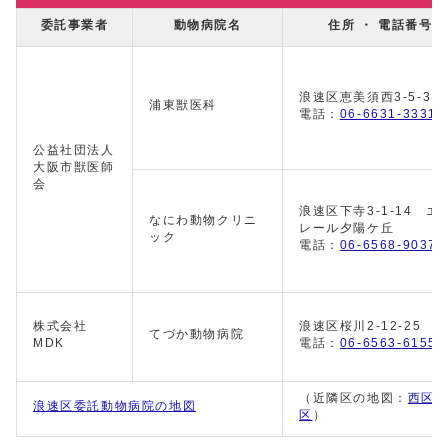
委託事業者
動物病院名
住所 ・ 電話番号
浪速区恵美須西3-5-3
浦東獣医科
電話：
06-6631-3331
公益社団法人
大阪市獣医師
会
浪速区下寺3-1-14 エ
なにわ動物クリニ
レール夕陽ケ丘
ック
電話：
06-6568-9037
株式会社
浪速区桜川2-12-25
てづか動物病院
MDK
電話：
06-6563-6155
（近隣区の地図：
西区
浪速区委託動物病院の地図
区
）