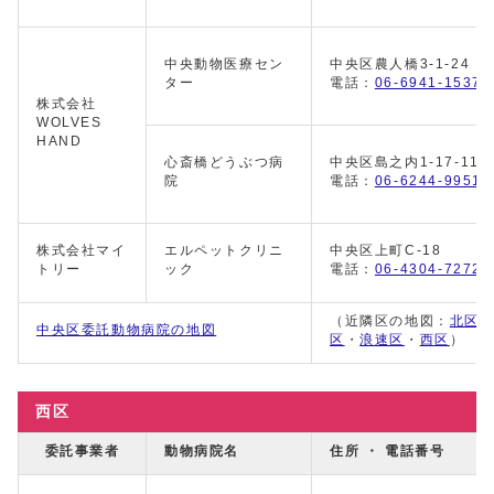
中央動物医療セン
中央区農人橋3-1-24
ター
電話：
06-6941-1537
株式会社
WOLVES
HAND
心斎橋どうぶつ病
中央区島之内1-17-11
院
電話：
06-6244-9951
株式会社マイ
エルペットクリニ
中央区上町C-18
トリー
ック
電話：
06-4304-7272
（近隣区の地図：
北区
中央区委託動物病院の地図
区
・
浪速区
・
西区
）
西区
委託事業者
動物病院名
住所 ・ 電話番号