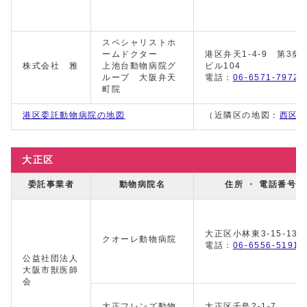
スペシャリストホ
ームドクター
港区弁天1-4-9 第3柴
株式会社 雅
上池台動物病院グ
ビル104
ループ 大阪弁天
電話：
06-6571-7972
町院
港区委託動物病院の地図
（近隣区の地図：
西区
大正区
委託事業者
動物病院名
住所 ・ 電話番号
大正区小林東3-15-13
クオーレ動物病院
電話：
06-6556-5191
公益社団法人
大阪市獣医師
会
大正フレンズ動物
大正区千島2-1-7