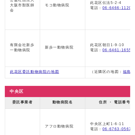
公益社団法人
此花区伝法5-2-4
大阪市獣医師
モコ動物病院
電話：
06-6466-1120
会
有限会社新歩
此花区朝日1-9-10
新歩一動物病院
一動物病院
電話：
06-6461-1655
此花区委託動物病院の地図
（近隣区の地図：
福島
中央区
委託事業者
動物病院名
住所 ・ 電話番号
中央区上町1-6-11
アフロ動物病院
電話：
06-6763-0567