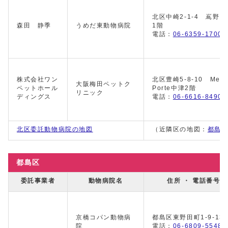
北区中崎2-1-4 嶌野ビ
森田 静季
うめだ東動物病院
1階
電話：
06-6359-1700
株式会社ワン
北区豊崎5-8-10 Metr
大阪梅田ペットク
ペットホール
Porte中津2階
リニック
ディングス
電話：
06-6616-8490
北区委託動物病院の地図
（近隣区の地図：
都島
都島区
委託事業者
動物病院名
住所 ・ 電話番号
京橋コパン動物病
都島区東野田町1-9-13
院
電話：
06-6809-5548