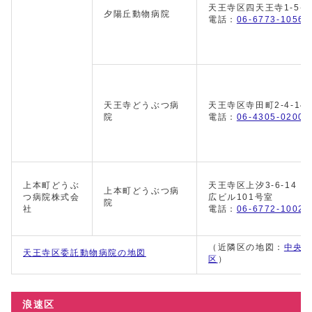
天王寺区四天王寺1-5-3
夕陽丘動物病院
電話：
06-6773-1056
天王寺どうぶつ病
天王寺区寺田町2-4-14
院
電話：
06-4305-0200
上本町どうぶ
天王寺区上汐3-6-14 
上本町どうぶつ病
つ病院株式会
広ビル101号室
院
社
電話：
06-6772-1002
（近隣区の地図：
中央
天王寺区委託動物病院の地図
区
）
浪速区