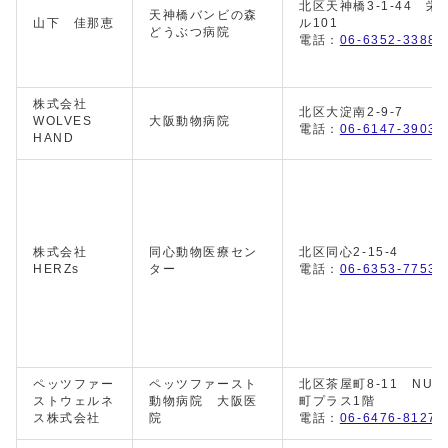
北区天神橋3-1-44 栄
天神橋バンビの森
山下 佳那恵
ル101
どうぶつ病院
電話：
06-6352-3388
株式会社
北区大淀南2-9-7
WOLVES
大阪動物病院
電話：
06-6147-3903
HAND
株式会社
同心動物医療セン
北区同心2-15-4
HERZs
ター
電話：
06-6353-7753
ペッツファー
ペッツファースト
北区茶屋町8-11 NU
ストウェルネ
動物病院 大阪医
町プラス1階
ス株式会社
院
電話：
06-6476-8127