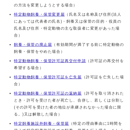
の方法を変更しようとする場合）
特定動物飼養・保管変更届
（氏名又は名称及び住所(法人
にあっては代表者の氏名)・飼養又は保管の目的・役員の
氏名及び住所・特定動物の主な取扱者に変更があった場
合）
飼養・保管の廃止届
（有効期間が満了する前に特定動物の
飼養・保管をやめた場合）
特定動物飼養・保管許可証再交付申請
（許可証の再交付を
希望する場合）
特定動物飼養・保管許可証を亡失届
（許可証を亡失した場
合）
特定動物飼養・保管許可証の返納届
（許可を取り消された
とき・許可を受けた者が死亡し、合併し、若しくは分割し
(その許可を受けた者の地位が承継されなかった場合に限
る。)又は解散した場合）
特定飼養施設外飼養・保管届
（特定の理由事由に1時間を