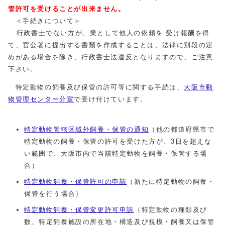
管許可を受けることが出来ません。
＜手続きについて＞
行政書士でない方が、業として他人の依頼を 受け報酬を得
て、官公署に提出する書類を作成することは、法律に別段の定
めがある場合を除き、行政書士法違反となりますので、ご注意
下さい。
特定動物の飼養及び保管の許可等に関する手続は、
大阪市動
物管理センター分室
で受け付けています。
特定動物管轄区域外飼養・保管の通知
（他の都道府県市で
特定動物の飼養・保管の許可を受けた方が、3日を超えな
い範囲で、大阪市内で当該特定動物を飼養・保管する場
合）
特定動物飼養・保管許可の申請
（新たに特定動物の飼養・
保管を行う場合）
特定動物飼養・保管変更許可申請
（特定動物の種類及び
数、特定飼養施設の所在地・構造及び規模・飼養又は保管