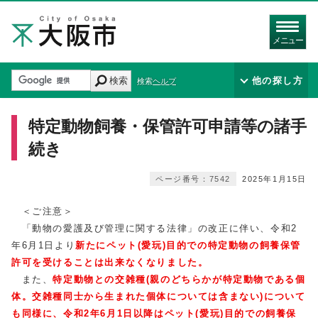
メニュー
検索
他の探し方
検索ヘルプ
特定動物飼養・保管許可申請等の諸手
続き
ページ番号：7542
2025年1月15日
＜ご注意＞
「動物の愛護及び管理に関する法律」の改正に伴い、令和2
年6月1日より
新たにペット(愛玩)目的での特定動物の飼養保管
許可を受けることは出来なくなりました。
また、
特定動物との交雑種(親のどちらかが特定動物である個
体。交雑種同士から生まれた個体については含まない
)
について
も同様に、令和2年6月1日以降はペット(愛玩)目的での飼養保