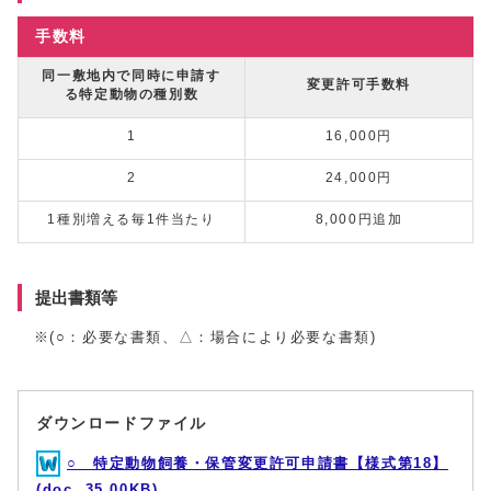
手数料
同一敷地内で同時に申請す
変更許可手数料
る特定動物の種別数
1
16,000円
2
24,000円
1種別増える毎1件当たり
8,000円追加
提出書類等
※(○：必要な書類、△：場合により必要な書類)
ダウンロードファイル
○ 特定動物飼養・保管変更許可申請書【様式第18】
(doc, 35.00KB)