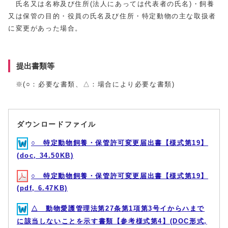
氏名又は名称及び住所(法人にあっては代表者の氏名)・飼養
又は保管の目的・役員の氏名及び住所・特定動物の主な取扱者
に変更があった場合。
提出書類等
※(○：必要な書類、△：場合により必要な書類)
ダウンロードファイル
○ 特定動物飼養・保管許可変更届出書【様式第19】
(doc, 34.50KB)
○ 特定動物飼養・保管許可変更届出書【様式第19】
(pdf, 6.47KB)
△ 動物愛護管理法第27条第1項第3号イからハまで
に該当しないことを示す書類【参考様式第4】(DOC形式,