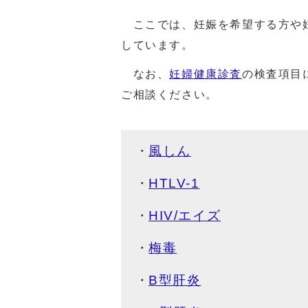
ここでは、妊娠を希望する方や妊
しています。
なお、
妊婦健康診査
の検査項目
ご相談ください。
風しん
HTLV-1
HIV/エイズ
梅毒
B型肝炎