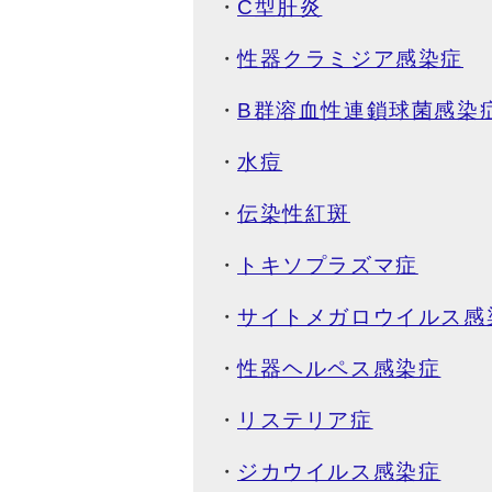
C型肝炎
性器クラミジア感染症
B群溶血性連鎖球菌感染
水痘
伝染性紅斑
トキソプラズマ症
サイトメガロウイルス感
性器ヘルペス感染症
リステリア症
ジカウイルス感染症