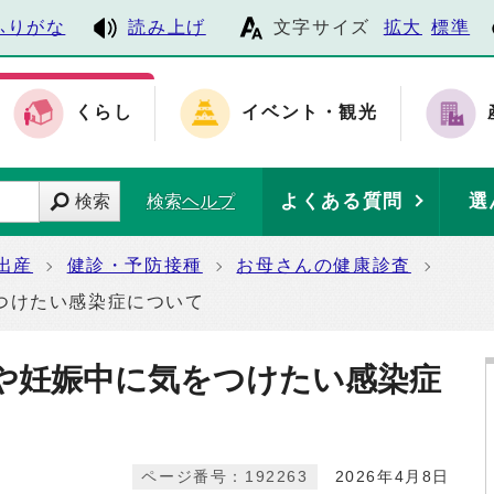
ふりがな
読み上げ
文字サイズ
拡大
標準
くらし
イベント・観光
よくある質問
選
検索
検索ヘルプ
出産
健診・予防接種
お母さんの健康診査
つけたい感染症について
や妊娠中に気をつけたい感染症
ページ番号：192263
2026年4月8日