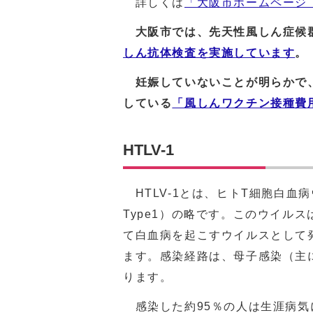
詳しくは
「大阪市ホームページ
大阪市では、先天性風しん症候群
しん抗体検査を実施しています
。
妊娠していないことが明らかで、
している
「風しんワクチン接種費
HTLV-1
HTLV-1とは、ヒトT細胞白血病ウイルス
Type1）の略です。このウイル
て白血病を起こすウイルスとして
ます。感染経路は、母子感染（主
ります。
感染した約95％の人は生涯病気