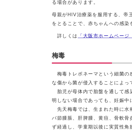
る場合があります。
母親がHIV治療薬を服用する、
をとることで、赤ちゃんへの感染
詳しくは
「大阪市ホームページ（
梅毒
梅毒トレポネーマという細菌の感
な傷から菌が侵入することによっ
胎児が母体内で胎盤を通して感染
明しない場合であっても、妊娠中
先天梅毒では、生まれた時に水疱
パ節腫脹、肝脾腫、黄疸、骨軟骨
ず経過し、学童期以後に実質性角膜炎、内