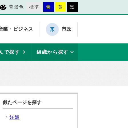
背景色
標準
青
黄
黒
産業・ビジネス
市政
んで探す
組織から探す
似たページを探す
妊娠