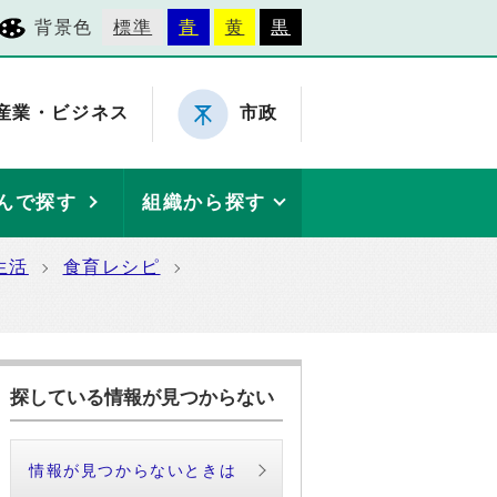
背景色
標準
青
黄
黒
産業・ビジネス
市政
んで探す
組織から探す
生活
食育レシピ
探している情報が見つからない
情報が見つからないときは