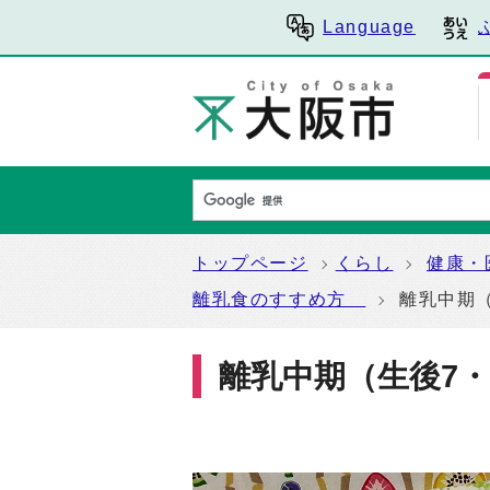
Language
トップページ
くらし
健康・
離乳食のすすめ方
離乳中期
離乳中期（生後7・