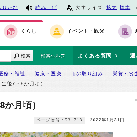
ふりがな
読み上げ
文字サイズ
拡大
標準
くらし
イベント・観光
よくある質問
選
検索
検索ヘルプ
医療・福祉
健康・医療
市の取り組み
栄養・食
（生後7・8か月頃）
8か月頃）
ページ番号：531718
2022年1月31日