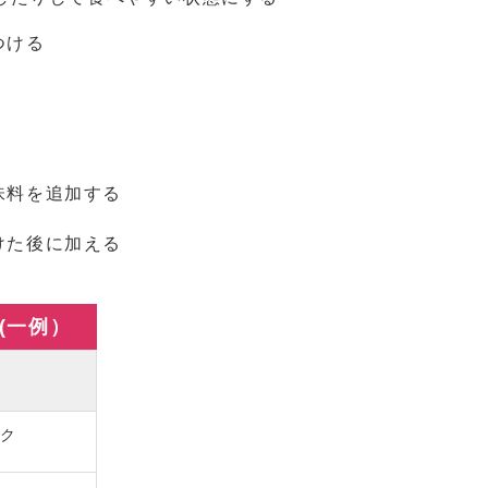
つける
味料を追加する
けた後に加える
(一例）
ルク