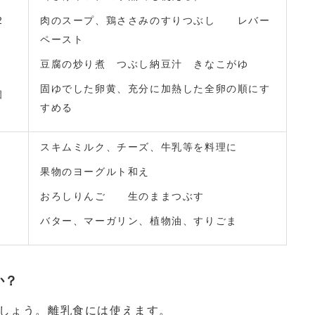
2
肉のスープ、鶏ささみのすりつぶし レバー
ペースト
豆腐の炒り煮 つぶし納豆汁 きなこがゆ
固ゆでした卵黄、充分に加熱した全卵の順にす
個
すめる
スキムミルク、チーズ、牛乳等を料理に
果物のヨーグルト和え
おろしりんご 生のままつぶす
バター、マーガリン、植物油、すりごま
か？
ましょう。離乳食には使えます。