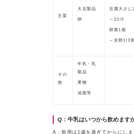
大豆製品
豆腐大さじ
主菜
卵
～22/3
卵黄1個
～全卵1/3
牛乳・乳
製品
その
他
果物
油脂等
Q：牛乳はいつから飲めます
A：飲用は1歳を過ぎてからにし