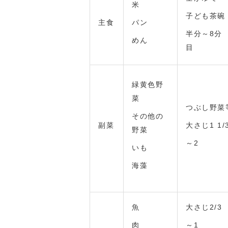
米
子ども茶碗
主食
パン
半分～8分
めん
目
緑黄色野
菜
つぶし野菜
その他の
副菜
大さじ1 1/
野菜
～2
いも
海藻
魚
大さじ2/3
肉
～1