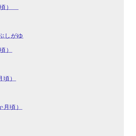
月頃）
ぶしがゆ
月頃）
月頃）
か月頃）