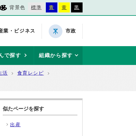
背景色
標準
青
黄
黒
産業・ビジネス
市政
んで探す
組織から探す
生活
食育レシピ
似たページを探す
出産