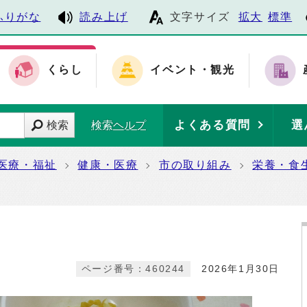
ふりがな
読み上げ
文字サイズ
拡大
標準
くらし
イベント・観光
よくある質問
選
検索
検索ヘルプ
医療・福祉
健康・医療
市の取り組み
栄養・食
方
ページ番号：460244
2026年1月30日