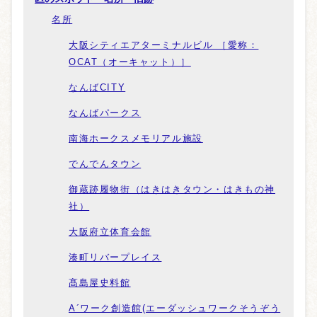
名所
大阪シティエアターミナルビル ［愛称：
OCAT（オーキャット）］
なんばCITY
なんばパークス
南海ホークスメモリアル施設
でんでんタウン
御蔵跡履物街（はきはきタウン・はきもの神
社）
大阪府立体育会館
湊町リバープレイス
髙島屋史料館
A´ワーク創造館(エーダッシュワークそうぞう