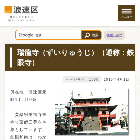
メニュー
検索
検索ヘルプ
瑞龍寺（ずいりゅうじ）（通称：鉄
眼寺）
ページ番号：1088
2015年4月1日
所在地：浪速区元
町1丁目10番
黄檗宗萬福寺末
寺で薬師三尊を本
尊としています。
鉄眼和尚は、わが