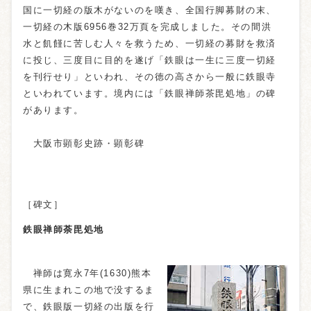
国に一切経の版木がないのを嘆き、全国行脚募財の末、
一切経の木版6956巻32万頁を完成しました。その間洪
水と飢饉に苦しむ人々を救うため、一切経の募財を救済
に投じ、三度目に目的を遂げ「鉄眼は一生に三度一切経
を刊行せり」といわれ、その徳の高さから一般に鉄眼寺
といわれています。境内には「鉄眼禅師茶毘処地」の碑
があります。
大阪市顕彰史跡・顕彰碑
［碑文］
鉄眼禅師荼毘処地
禅師は寛永7年(1630)熊本
県に生まれこの地で没するま
で、鉄眼版一切経の出版を行