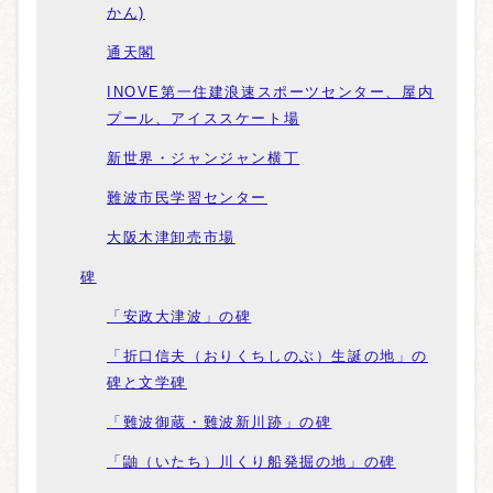
かん)
通天閣
INOVE第一住建浪速スポーツセンター、屋内
プール、アイススケート場
新世界・ジャンジャン横丁
難波市民学習センター
大阪木津卸売市場
碑
「安政大津波」の碑
「折口信夫（おりくちしのぶ）生誕の地」の
碑と文学碑
「難波御蔵・難波新川跡」の碑
「鼬（いたち）川くり船発掘の地」の碑