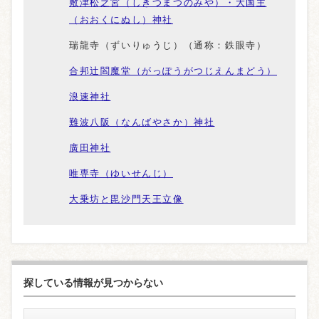
敷津松之宮（しきつまつのみや）・大国主
（おおくにぬし）神社
瑞龍寺（ずいりゅうじ）（通称：鉄眼寺）
合邦辻閻魔堂（がっぽうがつじえんまどう）
浪速神社
難波八阪（なんばやさか）神社
廣田神社
唯専寺（ゆいせんじ）
大乗坊と毘沙門天王立像
探している情報が見つからない