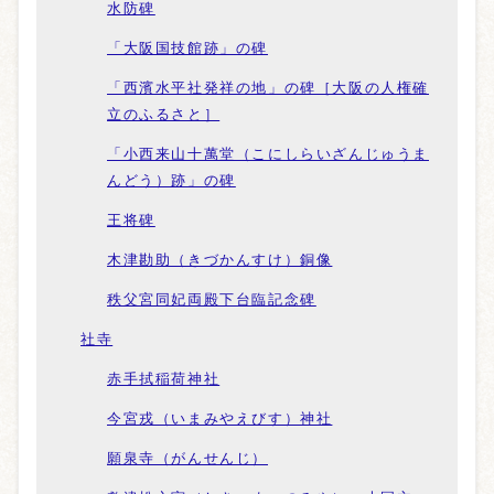
水防碑
「大阪国技館跡」の碑
「西濱水平社発祥の地」の碑［大阪の人権確
立のふるさと］
「小西来山十萬堂（こにしらいざんじゅうま
んどう）跡」の碑
王将碑
木津勘助（きづかんすけ）銅像
秩父宮同妃両殿下台臨記念碑
社寺
赤手拭稲荷神社
今宮戎（いまみやえびす）神社
願泉寺（がんせんじ）