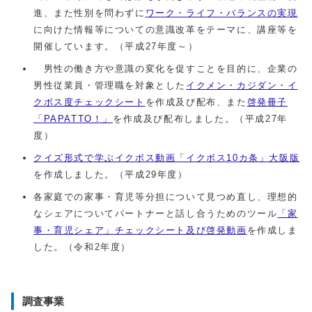
進、また性別を問わずに
ワーク・ライフ・バランスの実現
に向けた情報等についての意識改革をテーマに、講座等を
開催しています。（平成27年度～）
男性の働き方や意識の変化を促すことを目的に、企業の
男性従業員・管理職を対象とした
イクメン・カジダン・イ
クボス度チェックシート
を作成及び配布、また
啓発冊子
「PAPATTO！」
を作成及び配布しました。（平成27年
度）
クイズ形式で学ぶイクボス動画「イクボス10カ条」大阪版
を作成しました。（平成29年度）
各家庭での家事・育児等分担について見つめ直し、理想的
なシェアについてパートナーと話し合うためのツール
「家
事・育児シェア」チェックシート及び啓発動画
を作成しま
した。（令和2年度）
調査事業