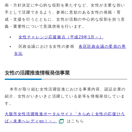
画・方針決定に中心的な役割を果たすなど、女性が主要な担い
手として活躍できるよう、参画に意欲のある女性の発掘・育
成・支援を行うとともに、女性が活動の中心的な役割を担う意
義・重要性について意識啓発を行います。
女性チャレンジ応援拠点（平成29年1月～）
区政会議における女性の参画
各区区政会議の委員の男
女比
女性の活躍推進情報発信事業
本市が取り組む女性活躍促進における事業内容、認証企業の
紹介、女性がいきいきと活躍している姿等を情報発信していま
す。
大阪市女性活躍推進ポータルサイト「きらめく女性の応援ひろ
ば～未来へレディgo！～」
はこちら