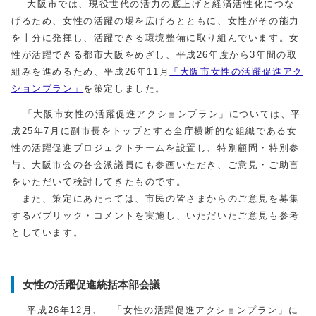
大阪市では、現役世代の活力の底上げと経済活性化につな
げるため、女性の活躍の場を広げるとともに、女性がその能力
を十分に発揮し、活躍できる環境整備に取り組んでいます。女
性が活躍できる都市大阪をめざし、平成26年度から3年間の取
組みを進めるため、平成26年11月
「大阪市女性の活躍促進アク
ションプラン」
を策定しました。
「大阪市女性の活躍促進アクションプラン」については、平
成25年7月に副市長をトップとする全庁横断的な組織である女
性の活躍促進プロジェクトチームを設置し、特別顧問・特別参
与、大阪市会の各会派議員にも参画いただき、ご意見・ご助言
をいただいて検討してきたものです。
また、策定にあたっては、市民の皆さまからのご意見を募集
するパブリック・コメントを実施し、いただいたご意見も参考
としています。
女性の活躍促進統括本部会議
平成26年12月、 「女性の活躍促進アクションプラン」に