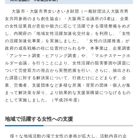
大阪市・大阪市男女いきいき財団（一般財団法人大阪市男
女共同参画のまち創生協会）・大阪商工会議所の3者は、企業
の女性従業員が意欲や能力に応じて活躍できる環境整備をめざ
し、内閣府の「地域女性活躍加速化交付金」を利用し、「女性
の活躍加速化事業」を実施しました。 「女性の活躍推進」が
政府の成長戦略の柱に位置付けられる中、本事業は、企業調査
「アンケート調査・ヒアリング調査」や、「マルチステークホ
ルダー会議」を行うことにより、女性活躍の阻害要因や課題に
ついて労使双方の視点から実態把握を行い、さらに、抽出され
た課題に対する解決策について、行政だけにとどまらず、企
業、労働者、支援団体など多様な所属・背景の団体・個人が集
まって解決策を探り、より効果的な支援策構築につなげるもの
として実施しました。（平成26年度）
地域で活躍する女性への支援
様々な地域活動の場で女性の参画が拡大し、活動内容の企