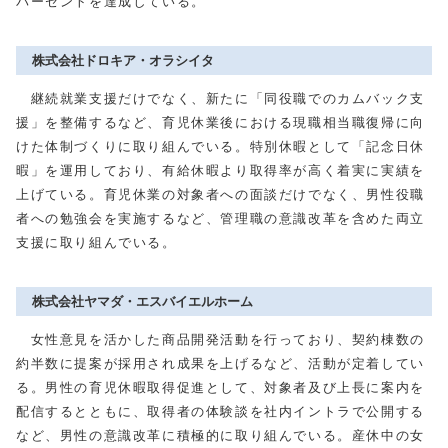
パーセントを達成している。
株式会社ドロキア・オラシイタ
継続就業支援だけでなく、新たに「同役職でのカムバック支
援」を整備するなど、育児休業後における現職相当職復帰に向
けた体制づくりに取り組んでいる。特別休暇として「記念日休
暇」を運用しており、有給休暇より取得率が高く着実に実績を
上げている。育児休業の対象者への面談だけでなく、男性役職
者への勉強会を実施するなど、管理職の意識改革を含めた両立
支援に取り組んでいる。
株式会社ヤマダ・エスバイエルホーム
女性意見を活かした商品開発活動を行っており、契約棟数の
約半数に提案が採用され成果を上げるなど、活動が定着してい
る。男性の育児休暇取得促進として、対象者及び上長に案内を
配信するとともに、取得者の体験談を社内イントラで公開する
など、男性の意識改革に積極的に取り組んでいる。産休中の女