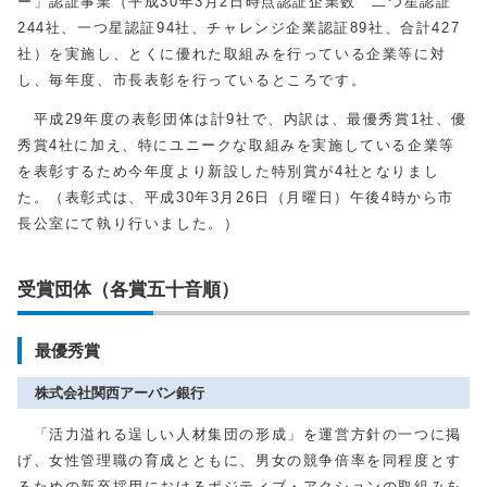
ー」認証事業（平成30年3月2日時点認証企業数 二つ星認証
244社、一つ星認証94社、チャレンジ企業認証89社、合計427
社）を実施し、とくに優れた取組みを行っている企業等に対
し、毎年度、市長表彰を行っているところです。
平成29年度の表彰団体は計9社で、内訳は、最優秀賞1社、優
秀賞4社に加え、特にユニークな取組みを実施している企業等
を表彰するため今年度より新設した特別賞が4社となりまし
た。（表彰式は、平成30年3月26日（月曜日）午後4時から市
長公室にて執り行いました。）
受賞団体（各賞五十音順）
最優秀賞
株式会社関西アーバン銀行
「活力溢れる逞しい人材集団の形成」を運営方針の一つに掲
げ、女性管理職の育成とともに、男女の競争倍率を同程度とす
るための新卒採用におけるポジティブ・アクションの取組みを