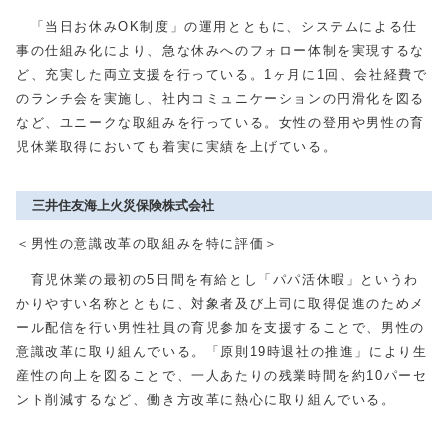
「当日お休みOK制度」の運用とともに、システムによる仕
事の仕組み化により、急な休みへのフォロー体制を実現するな
ど、充実した両立支援を行っている。1ヶ月に1回、会社経費で
のランチ会を実施し、社内コミュニケーションの円滑化を図る
など、ユニークな取組みを行っている。女性の登用や男性の育
児休業取得においても着実に実績を上げている。
三井住友海上火災保険株式会社
＜男性の意識改革の取組みを特に評価＞
育児休業の最初の5日間を有給とし「パパ活休暇」というわ
かりやすい名称とともに、対象者及び上司に取得促進のためメ
ール配信を行い男性社員の育児参加を支援することで、男性の
意識改革に取り組んでいる。「原則19時退社の推進」により生
産性の向上を図ることで、一人あたりの残業時間を約10パーセ
ント削減するなど、働き方改革に熱心に取り組んでいる。