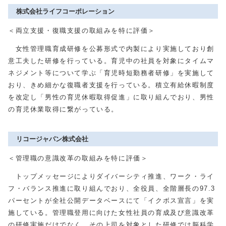
株式会社ライフコーポレーション
＜両立支援・復職支援の取組みを特に評価＞
女性管理職育成研修を公募形式で内製により実施しており創
意工夫した研修を行っている。育児中の社員を対象にタイムマ
ネジメント等について学ぶ「育児時短勤務者研修」を実施して
おり、きめ細かな復職者支援を行っている。積立有給休暇制度
を改定し「男性の育児休暇取得促進」に取り組んでおり、男性
の育児休業取得に繋がっている。
リコージャパン株式会社
＜管理職の意識改革の取組みを特に評価＞
トップメッセージによりダイバーシティ推進、ワーク・ライ
フ・バランス推進に取り組んでおり、全役員、全階層長の97.3
パーセントが全社公開データベースにて「イクボス宣言」を実
施している。管理職登用に向けた女性社員の育成及び意識改革
の研修実施だけでなく、その上司を対象とした研修では脳科学