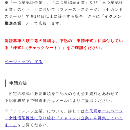
※「一つ星認証企業」、「二つ星認証企業」及び「三つ星認証
企業」のうち、Ⅲにおいて〈ファーストステージ〉〈セカンド
ステージ〉で各1項目以上に該当する場合、さらに
「イクメン
推進企業」
として広報します。
認証基準の項目等の詳細は、下記の「申請様式」に添付してい
る「様式2（チェックシート）」をご確認ください。
ページトップに戻る
申請方法
所定の様式に必要事項をご記入のうえ必要資料とあわせて、
下記事務局まで郵送またはメールによりご提出ください。
※「チャレンジ企業」について、詳しくは
市民局ホームページ
「女性活躍推進に取り組む『チャレンジ企業』を募集していま
す！」
をご覧ください。