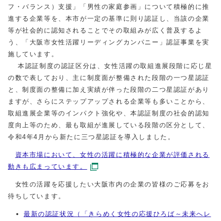
フ・バランス）支援」「男性の家庭参画」について積極的に推
進する企業等を、本市が一定の基準に則り認証し、当該の企業
等が社会的に認知されることでその取組みが広く普及するよ
う、「大阪市女性活躍リーディングカンパニー」認証事業を実
施しています。
本認証制度の認証区分は、女性活躍の取組進展段階に応じ星
の数で表しており、主に制度面が整備された段階の一つ星認証
と、制度面の整備に加え実績が伴った段階の二つ星認証があり
ますが、さらにステップアップされる企業等も多いことから、
取組進展企業等のインパクト強化や、本認証制度の社会的認知
度向上等のため、最も取組が進展している段階の区分として、
令和4年4月から新たに三つ星認証を導入しました。
資本市場において、女性の活躍に積極的な企業が評価される
動きも広まっています。
女性の活躍を応援したい大阪市内の企業の皆様のご応募をお
待ちしています。
最新の認証状況（「きらめく女性の応援ひろば～未来へレ