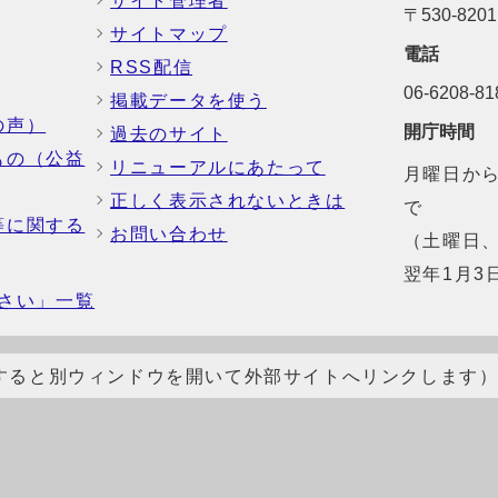
サイト管理者
〒530-82
サイトマップ
電話
RSS配信
06-6208-
掲載データを使う
の声）
開庁時間
過去のサイト
もの（公益
リニューアルにあたって
月曜日から
正しく表示されないときは
で
等に関する
お問い合わせ
（土曜日、
翌年1月3
さい」一覧
すると別ウィンドウを開いて外部サイトへリンクします