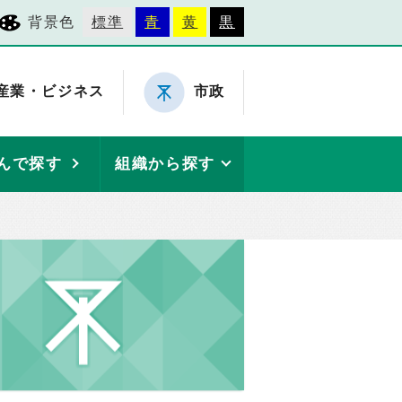
背景色
標準
青
黄
黒
産業・ビジネス
市政
んで探す
組織から探す