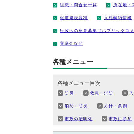
組織・問合せ一覧
所在地・
報道発表資料
入札契約情報
行政への意見募集（パブリックコ
審議会など
各種メニュー
各種メニュー目次
防災
救急・消防
消防・防災
方針・条例
市政の透明化
市政に参加