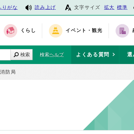
ふりがな
読み上げ
文字サイズ
拡大
標準
くらし
イベント・観光
よくある質問
選
検索
検索ヘルプ
消防局