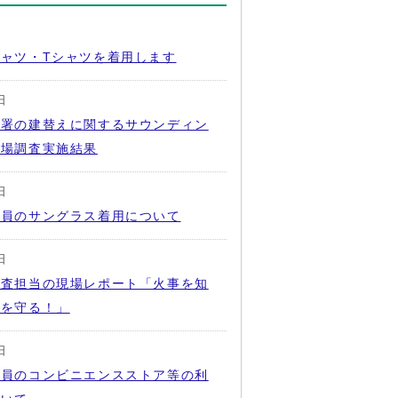
日
ャツ・Tシャツを着用します
日
防署の建替えに関するサウンディン
市場調査実施結果
日
職員のサングラス着用について
日
調査担当の現場レポート「火事を知
身を守る！」
日
隊員のコンビニエンスストア等の利