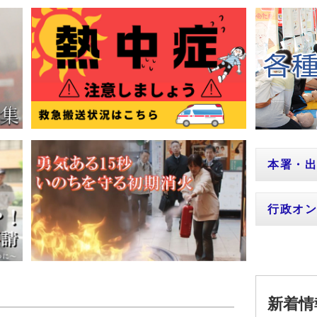
本署・
行政オ
新着情