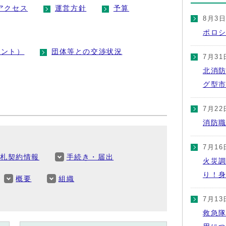
アクセス
運営方針
予算
8月3
ポロシ
メント）
団体等との交渉状況
7月31
北消
グ型
7月22
消防
7月16
入札契約情報
手続き・届出
火災
り！
概要
組織
7月13
救急