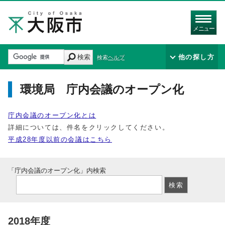
メニュー
検索
他の探し方
検索ヘルプ
環境局 庁内会議のオープン化
庁内会議のオープン化とは
詳細については、件名をクリックしてください。
平成28年度以前の会議はこちら
「庁内会議のオープン化」内検索
2018年度