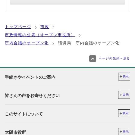
トップページ
市政
市政情報の公表（オープン市役所）
庁内会議のオープン化
環境局 庁内会議のオープン化
ページの先頭へ戻る
手続きやイベントのご案内
表示
皆さんの声をお寄せください
表示
このサイトについて
表示
大阪市役所
表示