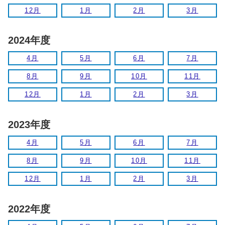
12月
1月
2月
3月
2024年度
4月
5月
6月
7月
8月
9月
10月
11月
12月
1月
2月
3月
2023年度
4月
5月
6月
7月
8月
9月
10月
11月
12月
1月
2月
3月
2022年度