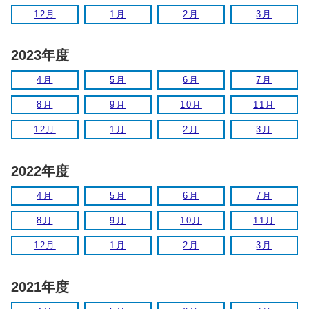
12月
1月
2月
3月
2023年度
4月
5月
6月
7月
8月
9月
10月
11月
12月
1月
2月
3月
2022年度
4月
5月
6月
7月
8月
9月
10月
11月
12月
1月
2月
3月
2021年度