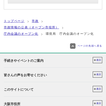
トップページ
市政
市政情報の公表（オープン市役所）
庁内会議のオープン化
環境局 庁内会議のオープン化
ページの先頭へ戻る
手続きやイベントのご案内
表示
皆さんの声をお寄せください
表示
このサイトについて
表示
大阪市役所
表示