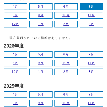
4月
5月
6月
7月
8月
9月
10月
11月
12月
1月
2月
3月
現在登録されている情報はありません。
2026年度
4月
5月
6月
7月
8月
9月
10月
11月
12月
1月
2月
3月
2025年度
4月
5月
6月
7月
8月
9月
10月
11月