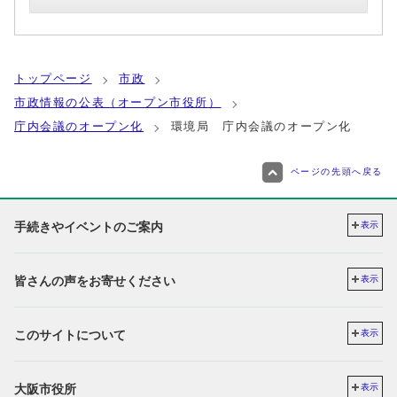
トップページ
市政
市政情報の公表（オープン市役所）
庁内会議のオープン化
環境局 庁内会議のオープン化
ページの先頭へ戻る
手続きやイベントのご案内
表示
皆さんの声をお寄せください
表示
このサイトについて
表示
大阪市役所
表示