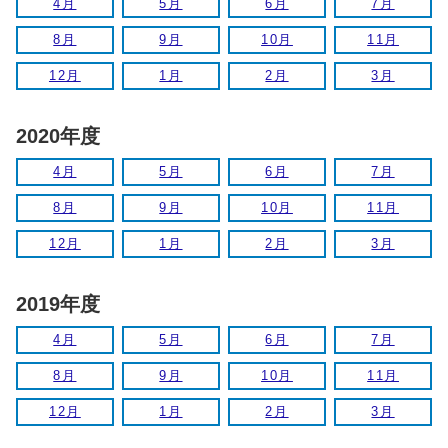
4月
5月
6月
7月
8月
9月
10月
11月
12月
1月
2月
3月
2020年度
4月
5月
6月
7月
8月
9月
10月
11月
12月
1月
2月
3月
2019年度
4月
5月
6月
7月
8月
9月
10月
11月
12月
1月
2月
3月