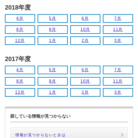
2018年度
4月
5月
6月
7月
8月
9月
10月
11月
12月
1月
2月
3月
2017年度
4月
5月
6月
7月
8月
9月
10月
11月
12月
1月
2月
3月
探している情報が見つからない
情報が見つからないときは