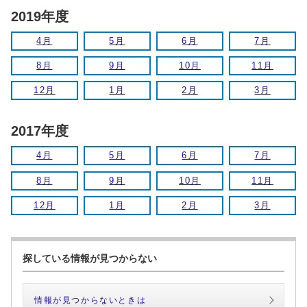
2019年度
4月
5月
6月
7月
8月
9月
10月
11月
12月
1月
2月
3月
2017年度
4月
5月
6月
7月
8月
9月
10月
11月
12月
1月
2月
3月
探している情報が見つからない
情報が見つからないときは