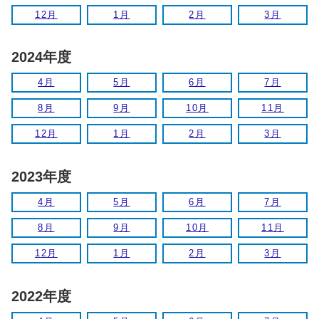
12月
1月
2月
3月
2024年度
4月
5月
6月
7月
8月
9月
10月
11月
12月
1月
2月
3月
2023年度
4月
5月
6月
7月
8月
9月
10月
11月
12月
1月
2月
3月
2022年度