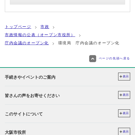
トップページ
市政
市政情報の公表（オープン市役所）
庁内会議のオープン化
環境局 庁内会議のオープン化
ページの先頭へ戻る
手続きやイベントのご案内
表示
皆さんの声をお寄せください
表示
このサイトについて
表示
大阪市役所
表示