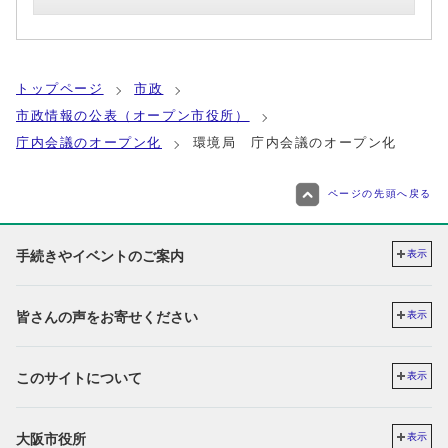
トップページ
市政
市政情報の公表（オープン市役所）
庁内会議のオープン化
環境局 庁内会議のオープン化
ページの先頭へ戻る
手続きやイベントのご案内
表示
皆さんの声をお寄せください
表示
このサイトについて
表示
大阪市役所
表示