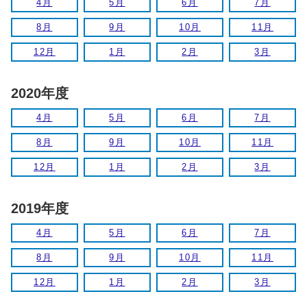
4月
5月
6月
7月
8月
9月
10月
11月
12月
1月
2月
3月
2020年度
4月
5月
6月
7月
8月
9月
10月
11月
12月
1月
2月
3月
2019年度
4月
5月
6月
7月
8月
9月
10月
11月
12月
1月
2月
3月