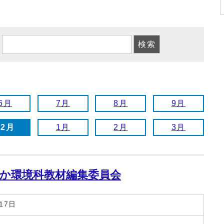
6月
7月
8月
9月
12月
1月
2月
3月
さか環境科教材編集委員会
17日