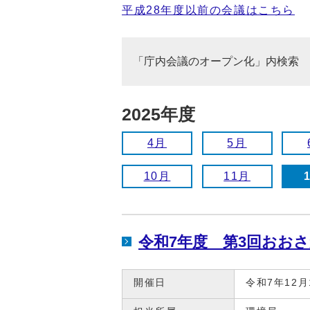
平成28年度以前の会議はこちら
「庁内会議のオープン化」内検索
2025年度
4月
5月
10月
11月
令和7年度 第3回おお
開催日
令和7年12月