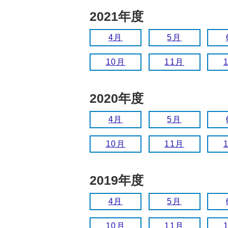
2021年度
4月
5月
10月
11月
2020年度
4月
5月
10月
11月
2019年度
4月
5月
10月
11月