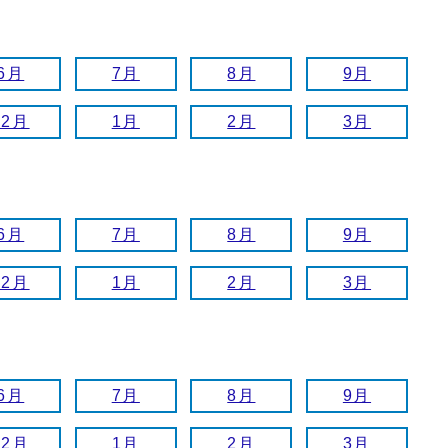
6月
7月
8月
9月
12月
1月
2月
3月
6月
7月
8月
9月
12月
1月
2月
3月
6月
7月
8月
9月
12月
1月
2月
3月