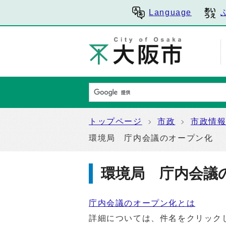
Language
トップページ
市政
市政情
環境局 庁内会議のオープン化
環境局 庁内会議
庁内会議のオープン化とは
詳細については、件名をクリック